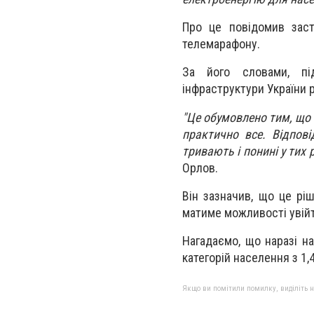
Про це повідомив заст
телемарафону.
За його словами, пі
інфраструктури України 
"Це обумовлено тим, що 
практично все. Відпові
тривають і понині у тих
Орлов.
Він зазначив, що це рі
матиме можливості увійти
Нагадаємо, що наразі н
категорій населення з 1,
Якщо ви помітили помилку, виділіть нео