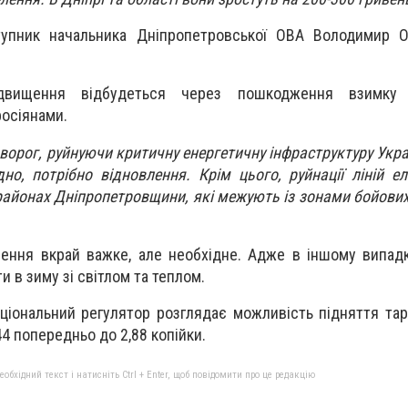
упник начальника Дніпропетровської ОВА Володимир О
двищення відбудеться через пошкодження взимку е
росіянами.
ворог, руйнуючи критичну енергетичну інфраструктуру Укра
дно, потрібно відновлення. Крім цього, руйнації ліній е
 районах Дніпропетровщини, які межують із зонами бойових 
шення вкрай важке, але необхідне. Адже в іншому випад
 в зиму зі світлом та теплом.
аціональний регулятор розглядає можливість підняття тар
44 попередньо до 2,88 копійки.
бхідний текст і натисніть Ctrl + Enter, щоб повідомити про це редакцію