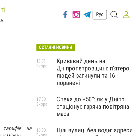
ті
Рус
ть
ОСТАННІ НОВИНИ
Кривавий день на
19:31
Вчора
Дніпропетровщині: п’ятеро
людей загинули та 16 -
поранені
Спека до +50°: як у Дніпрі
17:00
Вчора
стаціонує гаряча повітряна
маса
 тарифів на
Цілі вулиці без води: адреси
16:30
 у місяць.
Вчора