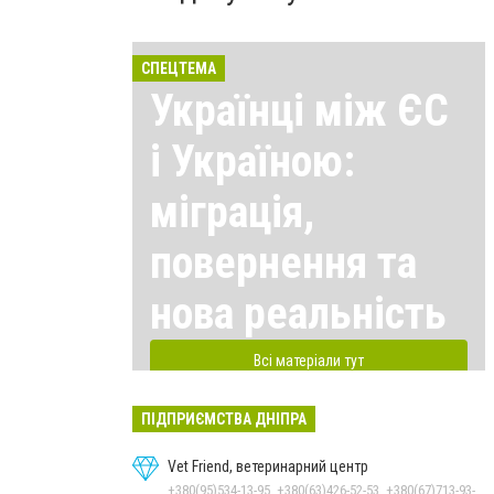
СПЕЦТЕМА
Українці між ЄС
і Україною:
міграція,
повернення та
нова реальність
Всі матеріали тут
ПІДПРИЄМСТВА ДНІПРА
Vet Friend, ветеринарний центр
+380(95)534-13-95, +380(63)426-52-53, +380(67)713-93-47