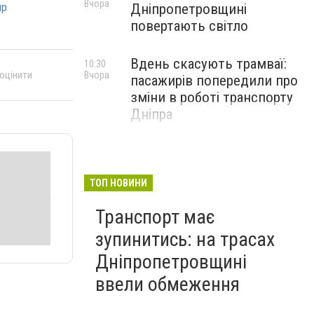
Вчора
Дніпропетровщині
пр
повертають світло
Вдень скасують трамваї:
10:30
 оцінити
Вчора
пасажирів попередили про
зміни в роботі транспорту
Дніпра
ТОП НОВИНИ
Транспорт має
зупинитись: на трасах
Дніпропетровщині
ввели обмеження