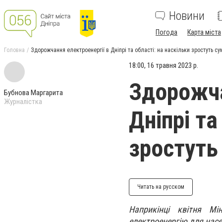
Новини
Погода
Карта міста
Головна
Здорожчання електроенергії в Дніпрі та області: на наскільки зростуть су
18:00, 16 травня 2023 р.
Здорожча
Бубнова Маргарита
Журналістка
Дніпрі та
зростуть
Читать на русском
Наприкінці квітня М
електроенергію для насел