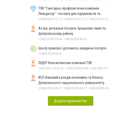
ТОВ "Санітарно-профілактична компанія
Ліквідатор" - послуги для підприємств та
населення
+380(95)514-12-12, +380(97)514-12-12, +380(73)514-12-12
Астра, ритуальні послуги, працюємо лише по
Дніпровському району
+380(67)902-30-58, +380(66)025-80-53
Центр правової допомоги, юридичні послуги
+380(67)259-05-22
ЛІДЕР Консалтингова компанія ТОВ
+380 (50) 154-46-24, +380(97)208-40-08, +380 (98) 572-24-00, +380 (56) 373-40-02
ВСП Фаховий коледж економіки та бізнесу
Дніпровського національного університету
імені Олеся Гончара
+380(67)565-80-17, +380(56)785-06-37, +380(56)785-04-97
Додати підприємство