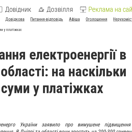
Довідник
Дозвілля
Реклама на сай
Довідкова
Питання-відповідь
Афіша
Оголошення
Нерухоміс
ми у платіжках
ння електроенергії в
 області: на наскільки
 суми у платіжках
іненерго України заявило про вимушене підвищення
ення. В Дніпрі та області вони зростуть на 200-300 гривень