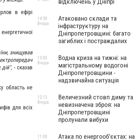
відключень у Дніпрі
рлов в ефірі
Атаковано склади та
14:30
Вчора
інфраструктуру на
нергетичної
Дніпропетровщині: багато
загиблих і постраждалих
їни, знищував
Водна криза на тижні: на
13:00
лектропередач
Вчора
магістральному водогоні
дій",
- сказав
Дніпропетровщини -
надзвичайна ситуація
ку область не
Величезний стовп диму та
12:13
Вчора
невизначена зброя: на
ифів для всіх
Дніпропетровщині
пролунали вибухи
Атака по енергооб'єктах: на
11:00