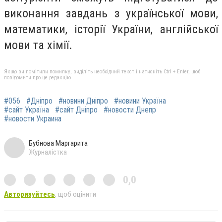
виконання завдань з української мови,
математики, історії України, англійської
мови та хімії.
Якщо ви помітили помилку, виділіть необхідний текст і натисніть Ctrl + Enter, щоб
повідомити про це редакцію
#056
#Дніпро
#новини Дніпро
#новини Україна
#сайт Україна
#сайт Дніпро
#новости Днепр
#новости Украина
Бубнова Маргарита
Журналістка
0,0
Авторизуйтесь
, щоб оцінити