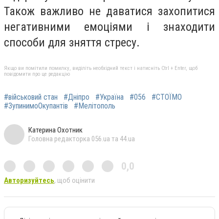
Також важливо не даватися захопитися
негативними емоціями і знаходити
способи для зняття стресу.
Якщо ви помітили помилку, виділіть необхідний текст і натисніть Ctrl + Enter, щоб
повідомити про це редакцію
#військовий стан
#Дніпро
#Україна
#056
#СТОЇМО
#ЗупинимоОкупантів
#Мелітополь
Катерина Охотник
Головна редакторка 056.ua та 44.ua
0,0
Авторизуйтесь
, щоб оцінити