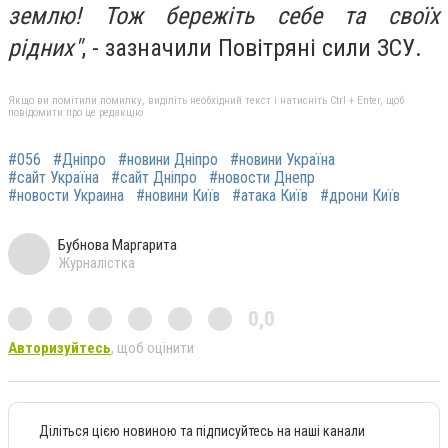
землю! Тож бережіть себе та своїх
рідних"
, - зазначили Повітряні сили ЗСУ.
Якщо ви помітили помилку, виділіть необхідний текст і натисніть Ctrl + Enter, щоб
повідомити про це редакцію
#056
#Дніпро
#новини Дніпро
#новини Україна
#сайт Україна
#сайт Дніпро
#новости Днепр
#новости Украина
#новини Київ
#атака Київ
#дрони Київ
Бубнова Маргарита
Журналістка
0,0
Авторизуйтесь
, щоб оцінити
Діліться цією новиною та підписуйтесь на наші канали