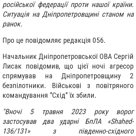
російської федерації проти нашої країни.
Ситуація на Дніпропетровщині станом на
ранок.
Про це повідомляє редакція 056.
Начальник Дніпропетровської ОВА Сергій
Лисак повідомив, що ц
iєї ночi агресор
спрямував на Днiпропетровщину 2
безпiлотники. Вiйськовi з повiтряного
командування "Схiд" їх збили.
"Вночі 5 травня 2023 року ворог
застосував два ударні БпЛА «Shahed-
136/131» з південно-східного