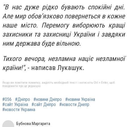
"В нас дуже рідко бувають спокійні дні.
Але мир обов’язково повернеться в кожне
наше місто. Перемогу виборюють кращі
захисники та захисниці України і завдяки
ним держава буде вільною.
Тихого вечора, незламна націє незламної
країни!"
, - написав Лукашук.
Якщо ви помітили помилку, виділіть необхідний текст і натисніть Ctrl + Enter, щоб
повідомити про це редакцію
#056
#Дніпро
#новини Дніпро
#новини Україна
#сайт Україна
#сайт Дніпро
#новости Днепр
#новости Украина
Бубнова Маргарита