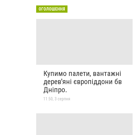
ОГОЛОШЕННЯ
Купимо палети, вантажні
дерев'яні європіддони бв
Дніпро.
11:50, 3 серпня