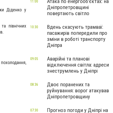
Атака по енергооб'єктах: на
11:00
Дніпропетровщині
ки Діденко у
повертають світло
та північних
Вдень скасують трамваї:
10:30
в.
пасажирів попередили про
зміни в роботі транспорту
Дніпра
Аварійні та планові
09:05
 похолодання,
відключення світла: адреси
знеструмлень у Дніпрі
Двоє поранених та
08:36
руйнування: ворог атакував
Дніпропетровщину
Прогноз погоди у Дніпрі на
07:30