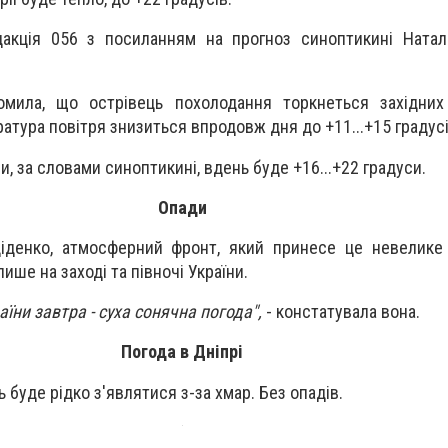
акція 056 з посиланням на прогноз синоптикині Натал
омила, що острівець похолодання торкнеться західних 
атура повітря знизиться впродовж дня до +11...+15 градусі
ни, за словами синоптикині, вдень буде +16...+22 градуси.
Опади
Діденко, атмосферний фронт, який принесе це невелике
ише на заході та півночі України.
аїни завтра - суха сонячна погода",
- констатувала вона.
Погода в Дніпрі
ь буде рідко з'являтися з-за хмар. Без опадів.