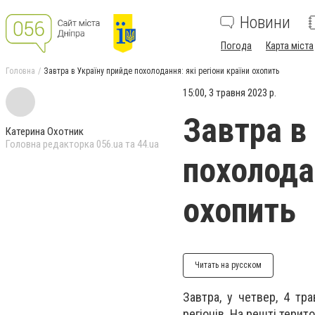
Новини
Погода
Карта міста
Головна
Завтра в Україну прийде похолодання: які регіони країни охопить
15:00, 3 травня 2023 р.
Завтра в
Катерина Охотник
Головна редакторка 056.ua та 44.ua
похолодан
охопить
Читать на русском
Завтра, у четвер, 4 тр
регіонів. На решті терито