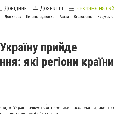
Довідник
Дозвілля
Реклама на сай
Довідкова
Питання-відповідь
Афіша
Оголошення
Нерухоміс
 Україну прийде
ня: які регіони країни
авня, в Україні очікується невелике похолодання, яке то
рії буде тепло, до +22 градусів.