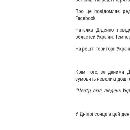
Про це повідомляє ред
Facebook.
Наталка Діденко повід
областей України. Темпер
На решті території Украї
Крім того, за даними 
зумовить невеликі дощі л
"Центр, схід, південь Укр
У Дніпрі сонце в цей ден