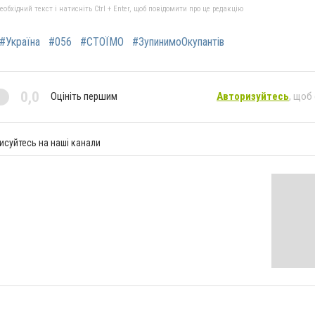
бхідний текст і натисніть Ctrl + Enter, щоб повідомити про це редакцію
#Україна
#056
#СТОЇМО
#ЗупинимоОкупантів
0,0
Оцініть першим
Авторизуйтесь
, щоб
исуйтесь на наші канали