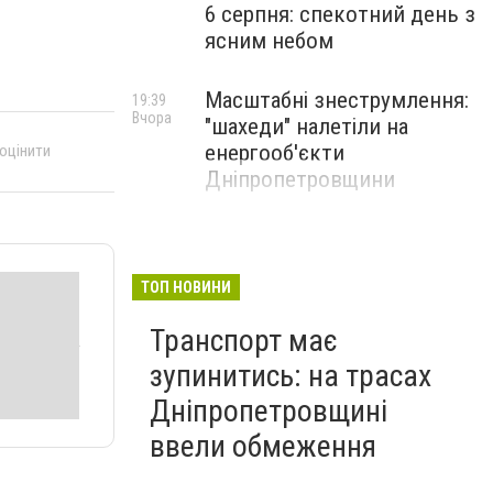
6 серпня: спекотний день з
ясним небом
Масштабні знеструмлення:
19:39
Вчора
"шахеди" налетіли на
енергооб'єкти
 оцінити
Дніпропетровщини
ТОП НОВИНИ
Транспорт має
зупинитись: на трасах
Дніпропетровщині
ввели обмеження