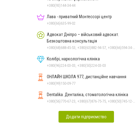
+380(93)144-34-44
Лава - приватний Монтессорі центр
+380(66)635-99-02
Адвокат Дніпро – військовий адвокат.
Безкоштовна консультація
+380(68)688-45-53, +380(63)882-94-57, +380(66)594-34-88
Колібрі, наркологічна клініка
+380(96)224-03-03, +380(50)224-03-03
ОНЛАЙН ШКОЛА 977, дистанційне навчання
+380(99)150-09-77
Dentalika. Денталіка, стоматологічна клініка
+380(56)770-67-23, +380(67)876-75-75, +380(50)745-12-45, +380(73)730-17-17
Додати підприємство