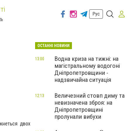
ті
Рус
ть
ОСТАННІ НОВИНИ
Водна криза на тижні: на
13:00
магістральному водогоні
Дніпропетровщини -
надзвичайна ситуація
Величезний стовп диму та
12:13
невизначена зброя: на
Дніпропетровщині
пролунали вибухи
ркнеться двох