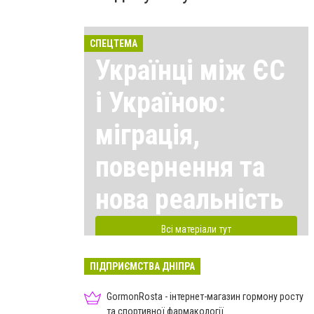
СПЕЦТЕМА
Українці між ЄС
і Україною:
міграція,
повернення та
нова реальність
Всі матеріали тут
ПІДПРИЄМСТВА ДНІПРА
GormonRosta - інтернет-магазин гормону росту
та спортивної фармакології