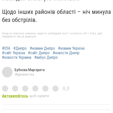
Щодо інших районів області – ніч минула
без обстрілів.
Якщо ви помітили помилку, виділіть необхідний текст і натисніть Ctrl + Enter, щоб
повідомити про це редакцію
#056
#Дніпро
#новини Дніпро
#новини Україна
#сайт Україна
#сайт Дніпро
#новости Днепр
#новости Украина
#вибух Дніпро
Бубнова Маргарита
Журналістка
0,0
Авторизуйтесь
, щоб оцінити