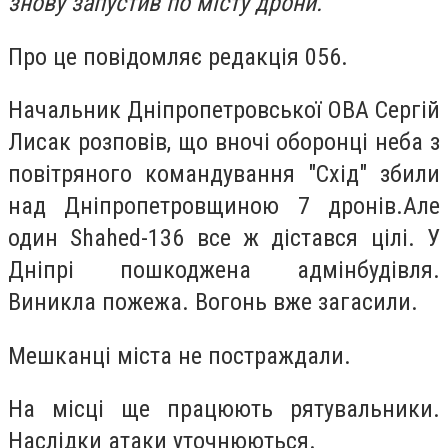
знову запустив по місту дрони.
Про це повідомляє редакція 056.
Начальник Дніпропетровської ОВА Сергій
Лисак розповів, що в
ночi оборонці неба з
повітряного командування "Схiд" збили
над Днiпропетровщиною 7
дронiв.
Але
один Shahed-136 все ж дiстався цiлi. У
Днiпрi пошкоджена адмiнбудiвля.
Виникла пожежа. Вогонь вже загасили.
Мешканці мiста не постраждали.
На мiсцi ще працюють рятувальники.
Наслiдки атаки уточнюються.