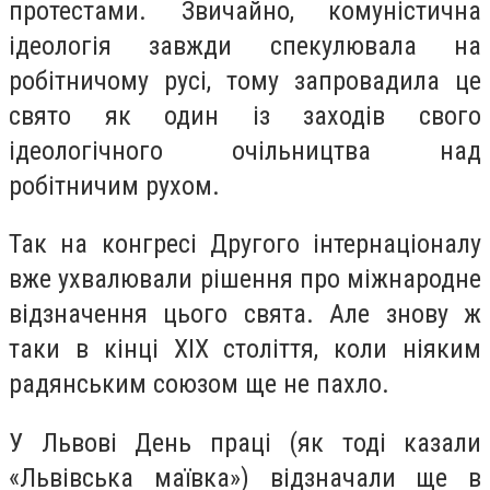
протестами. Звичайно, комуністична
ідеологія завжди спекулювала на
робітничому русі, тому запровадила це
свято як один із заходів свого
ідеологічного очільництва над
робітничим рухом.
Так на конгресі Другого інтернаціоналу
вже ухвалювали рішення про міжнародне
відзначення цього свята. Але знову ж
таки в кінці XIX століття, коли ніяким
радянським союзом ще не пахло.
У Львові День праці (як тоді казали
«Львівська маївка») відзначали ще в