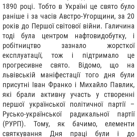
1890 році. Тобто в Україні це свято було
раніше і за часів Австро-Угорщини, за 20
років до Першої світової війни. Галичина
тоді була центром нафтовидобутку, і
робітництво зазнало жорсткої
експлуатації, тож і підтримало це
прогресивне свято. Відомо, що на
львівській маніфестації того дня були
присутні Іван Франко і Михайло Павлик,
які брали активну участь у створенні
першої української політичної партії –
Русько-української радикальної партії
(РУРП). Тому, як бачимо, елементи
святкування Дня праці були і до