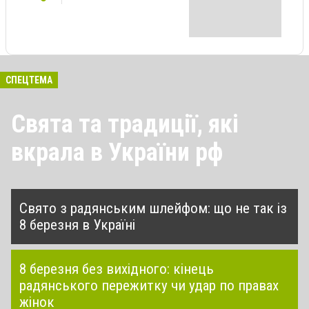
СПЕЦТЕМА
Свята та традиції, які
вкрала в України рф
Свято з радянським шлейфом: що не так із
8 березня в Україні
8 березня без вихідного: кінець
радянського пережитку чи удар по правах
жінок