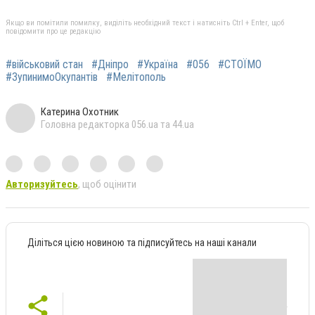
Якщо ви помітили помилку, виділіть необхідний текст і натисніть Ctrl + Enter, щоб
повідомити про це редакцію
#військовий стан
#Дніпро
#Україна
#056
#СТОЇМО
#ЗупинимоОкупантів
#Мелітополь
Катерина Охотник
Головна редакторка 056.ua та 44.ua
Авторизуйтесь
, щоб оцінити
Діліться цією новиною та підписуйтесь на наші канали