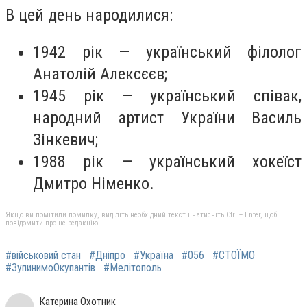
В цей день народилися:
1942 рік — український філолог
Анатолій Алексєєв;
1945 рік — український співак,
народний артист України Василь
Зінкевич;
1988 рік — український хокеїст
Дмитро Німенко.
Якщо ви помітили помилку, виділіть необхідний текст і натисніть Ctrl + Enter, щоб
повідомити про це редакцію
#військовий стан
#Дніпро
#Україна
#056
#СТОЇМО
#ЗупинимоОкупантів
#Мелітополь
Катерина Охотник