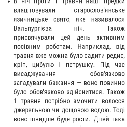
В ніч проти 1 травня наші предки
влаштовували старослов'янське
язичницьке свято, яке називалося
Вальпургієва ніч. Також
присвячували цей день активним
посівним роботам. Наприклад, від
травня вже можна було садити редис,
кріп, цибулю і петрушку. Під час
висаджування обов'язково
загадували бажання — воно повинно
було обов'язково здійснитися. Також
1 травня потрібно змочити волосся
джерельною чи дощовою водою. Тоді
воно швидше буде рости. Дітей така