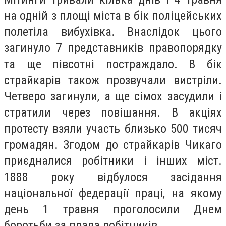
на одній з площі міста в бік поліцейських
полетіла вибухівка. Внаслідок цього
загинуло 7 представників правопорядку
та ще півсотні постраждало. В бік
страйкарів також прозвучали вистріли.
Четверо загинули, а ще сімох засудили і
стратили через повішання. В акціях
протесту взяли участь близько 500 тисяч
громадян. Згодом до страйкарів Чикаго
приєдналися робітники і інших міст.
1888 року відбулося засідання
національної федерації праці, на якому
день 1 травня проголосили Днем
боротьби за права робітників.