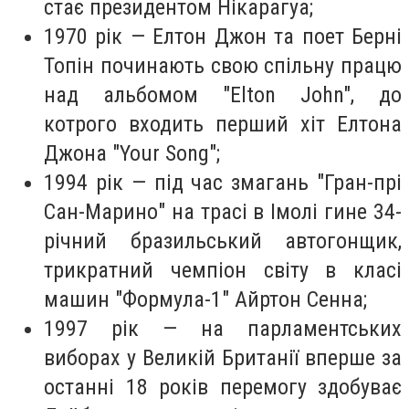
стає президентом Нікарагуа;
1970 рік — Елтон Джон та поет Берні
Топін починають свою спільну працю
над альбомом "Elton John", до
котрого входить перший хіт Елтона
Джона "Your Song";
1994 рік — під час змагань "Гран-прі
Сан-Марино" на трасі в Імолі гине 34-
річний бразильський автогонщик,
трикратний чемпіон світу в класі
машин "Формула-1" Айртон Сенна;
1997 рік — на парламентських
виборах у Великій Британії вперше за
останні 18 років перемогу здобуває