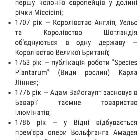
першу колонію європейців у долині
річки Міссісіпі;
1707 рік — Королівство Англія, Уельс
та Королівство Шотландія
об'єднуються в одну державу —
Королівство Великої Британії;
1753 рік — публікація роботи "Species
Plantarum" (Види рослин) Карла
Ліннея;
1776 рік — Адам Вайсгаупт засновує в
Баварії таємне товариство
Ілюмінатів;
1786 рік — у Відні відбувається
прем'єра опери Вольфганга Амадея