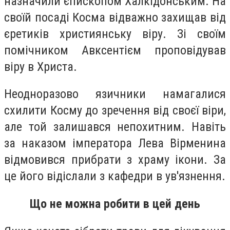
назначили єпископом Халкідонським. На
своїй посаді Косма відважно захищав від
єретиків християнську віру. Зі своїм
помічником Авксентієм проповідував
віру в Христа.
Неодноразово язичники намагалися
схилити Косму до зречення від своєї віри,
але той залишався непохитним. Навіть
за наказом імператора Лева Вірменина
відмовився прибрати з храму ікони. За
це його відіслали з кафедри в ув'язнення.
Що не можна робити в цей день