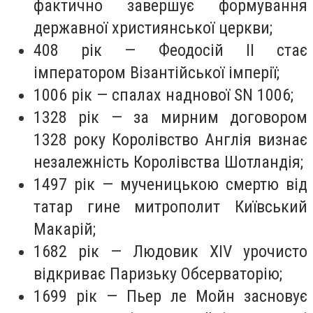
фактично завершує формування
державної християнської церкви;
408 рік — Феодосій II стає
імператором Візантійської імперії;
1006 рік — спалах наднової SN 1006;
1328 рік — за мирним договором
1328 року Королівство Англія визнає
незалежність Королівства Шотландія;
1497 рік — мученицькою смертю від
татар гине митрополит Київський
Макарій;
1682 рік — Людовик XIV урочисто
відкриває Паризьку Обсерваторію;
1699 рік — Пьер ле Мойн засновує