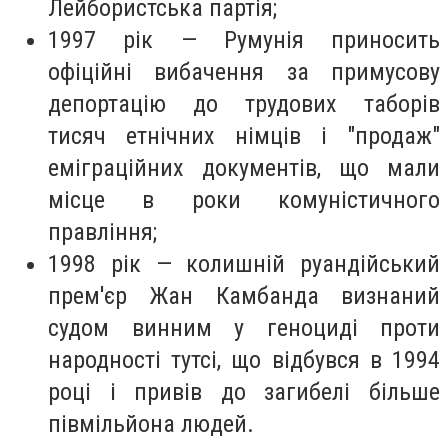
Лейбористська партія;
1997 рік — Румунія приносить
офіційні вибачення за примусову
депортацію до трудових таборів
тисяч етнічних німців і "продаж"
еміграційних документів, що мали
місце в роки комуністичного
правління;
1998 рік — колишній руандійський
прем'єр Жан Камбанда визнаний
судом винним у геноциді проти
народності тутсі, що відбувся в 1994
році і привів до загибелі більше
півмільйона людей.