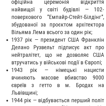
офіційна церемонія відкриття
найвищої у світі будівлі — 102-
поверхового "Емпайр-Стейт-Білдінг",
збудованої за проєктом архітектора
Вільяма Лема всього за один рік;
1937 рік — президент США Франклін
Делано Рузвельт підписує акт про
нейтралітет, що не дозволяє США
втручатись у військові події в Європі;
1943 рік — німецькі нацисти
вчиняють масове вбивство 9000
євреїв з гетто в м. Бродах на
Львівщині;
1944 рік — відбувається перший політ