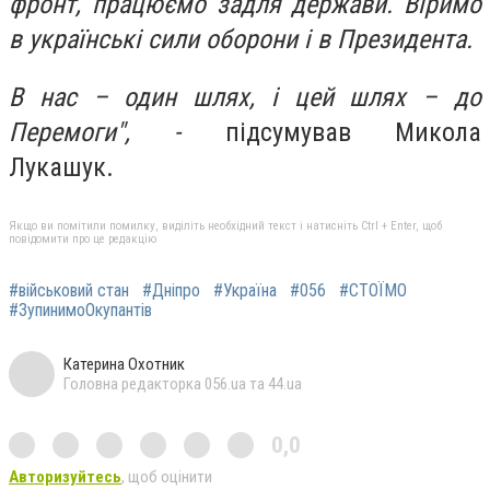
фронт, працюємо задля держави. Віримо
в українські сили оборони і в Президента.
В нас – один шлях, і цей шлях – до
Перемоги", -
підсумував Микола
Лукашук.
Якщо ви помітили помилку, виділіть необхідний текст і натисніть Ctrl + Enter, щоб
повідомити про це редакцію
#військовий стан
#Дніпро
#Україна
#056
#СТОЇМО
#ЗупинимоОкупантів
Катерина Охотник
Головна редакторка 056.ua та 44.ua
0,0
Авторизуйтесь
, щоб оцінити