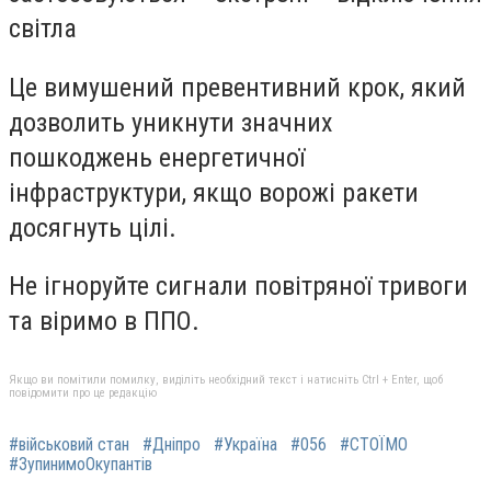
світла
Це вимушений превентивний крок, який
дозволить уникнути значних
пошкоджень енергетичної
інфраструктури, якщо ворожі ракети
досягнуть цілі.
Не ігноруйте сигнали повітряної тривоги
та віримо в ППО.
Якщо ви помітили помилку, виділіть необхідний текст і натисніть Ctrl + Enter, щоб
повідомити про це редакцію
#військовий стан
#Дніпро
#Україна
#056
#СТОЇМО
#ЗупинимоОкупантів