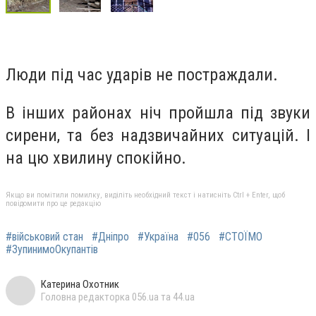
Люди під час ударів не постраждали.
В інших районах ніч пройшла під звуки
сирени, та без надзвичайних ситуацій. І
на цю хвилину спокійно.
Якщо ви помітили помилку, виділіть необхідний текст і натисніть Ctrl + Enter, щоб
повідомити про це редакцію
#військовий стан
#Дніпро
#Україна
#056
#СТОЇМО
#ЗупинимоОкупантів
Катерина Охотник
Головна редакторка 056.ua та 44.ua