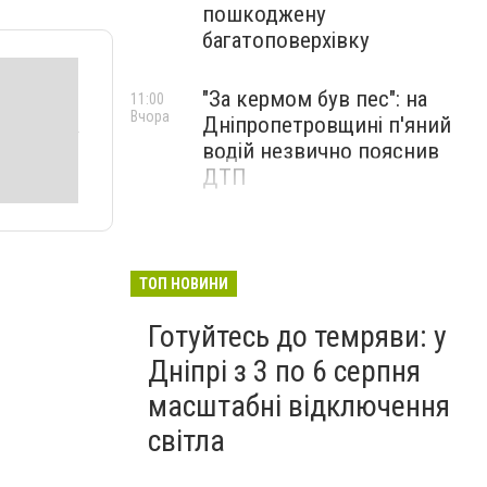
пошкоджену
багатоповерхівку
"За кермом був пес": на
11:00
Вчора
Дніпропетровщині п'яний
водій незвично пояснив
ДТП
ТОП НОВИНИ
Готуйтесь до темряви: у
Дніпрі з 3 по 6 серпня
масштабні відключення
світла