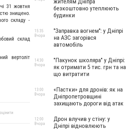
жителям Дніпра
очі 31 жовтня
безкоштовно утеплюють
істю знищено.
будинки
ого складу -
"Заправка вогнем": у Дніпрі
15:35
Вчора
на АЗС загорівся
собовий склад
автомобіль
ний вертоліт
"Пакунок школяра" у Дніпрі:
14:30
Вчора
як отримати 5 тис. грн та на
що витратити
«Пастки» для дронів: як на
13:00
Вчора
Дніпропетровщині
захищають дороги від атак
 оцінити
Дрон влучив у стіну: у
12:00
Вчора
Дніпрі відновлюють