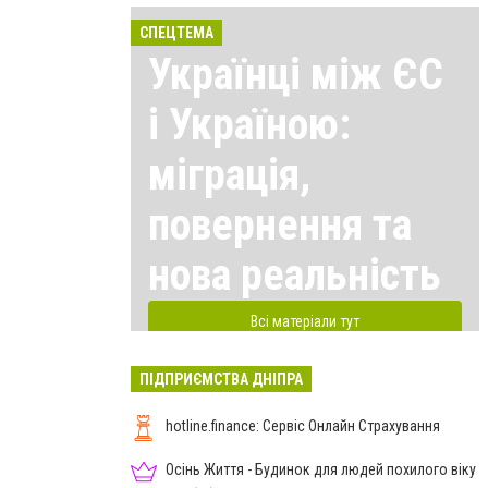
СПЕЦТЕМА
Українці між ЄС
і Україною:
міграція,
повернення та
нова реальність
Всі матеріали тут
ПІДПРИЄМСТВА ДНІПРА
hotline.finance: Сервіс Онлайн Страхування
Осінь Життя - Будинок для людей похилого віку