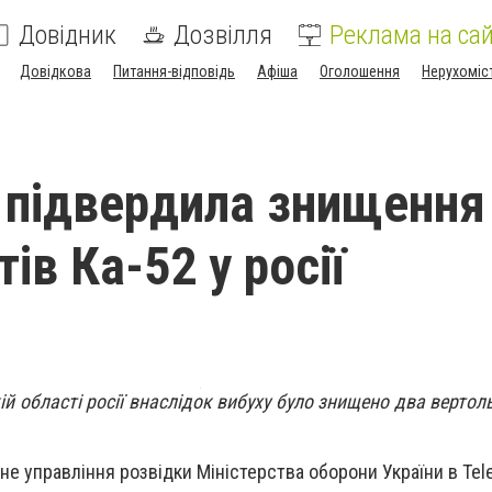
Довідник
Дозвілля
Реклама на сай
Довідкова
Питання-відповідь
Афіша
Оголошення
Нерухоміс
 підвердила знищення
ів Ка-52 у росії
ій області росії внаслідок вибуху було знищено два вертол
не управління розвідки Міністерства оборони України в Tel