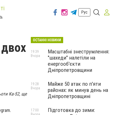
ті
Рус
ть
ОСТАННІ НОВИНИ
 двох
Масштабні знеструмлення:
19:39
Вчора
"шахеди" налетіли на
енергооб'єкти
Дніпропетровщини
Майже 50 атак по п'яти
19:28
Вчора
районах: як минув день на
ьоти Ка-52, ще
Дніпропетровщині
Підготовка до зими:
egram.
17:00
Вчора