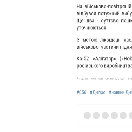
На військово-повітряні
відбувся потужний вибух
Ще два - суттєво пошк
уточнюються.
З метою ліквідації на
військової частини піднят
Ка-52 «Алігатор» («Ho
російського виробництва.
Якщо ви помітили помилку, виділіть нео
#056
#Дніпро
#новини Дн