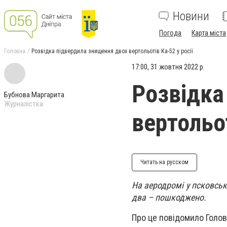
Новини
Погода
Карта міста
Головна
Розвідка підвердила знищення двох вертольотів Ка-52 у росії
17:00, 31 жовтня 2022 р.
Розвідка
Бубнова Маргарита
Журналістка
вертольот
Читать на русском
На аеродромі у псковськ
два – пошкоджено.
Про це повідомило Голов