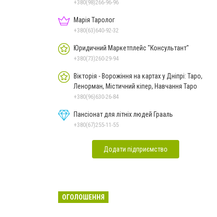
+380(98)266-96-96
Марія Таролог
+380(63)640-92-32
Юридичний Маркетплейс "Консультант"
+380(73)260-29-94
Вікторія - Ворожіння на картах у Дніпрі: Таро,
Ленорман, Містичний кіпер, Навчання Таро
+380(96)630-26-84
Пансіонат для літніх людей Грааль
+380(67)255-11-55
Додати підприємство
ОГОЛОШЕННЯ