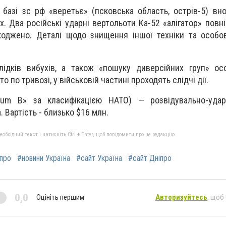
й базі зс рф «веретьє» (псковська область, острів-5) вн
. Два російські ударні вертольоти Ка-52 «алігатор» повн
оджено. Деталі щодо знищення іншої техніки та особов
слідків вибухів, а також «пошуку диверсійних груп» о
о по тривозі, у військовій частині проходять слідчі дії.
kum B» за класифікацією НАТО) — розвідувально-удар
 Вартість - близько $16 млн.
бхідний текст і натисніть Ctrl + Enter, щоб повідомити про це редакцію
іпро
#новини Україна
#сайт Україна
#сайт Дніпро
0,0
Оцініть першим
Авторизуйтесь
, щоб