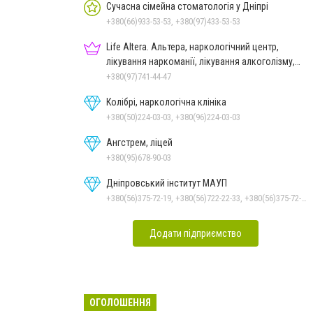
Сучасна сімейна стоматологія у Дніпрі
+380(66)933-53-53, +380(97)433-53-53
Life Altera. Альтера, наркологічний центр,
лікування наркоманії, лікування алкоголізму,
зняття ломки
+380(97)741-44-47
Колібрі, наркологічна клініка
+380(50)224-03-03, +380(96)224-03-03
Ангстрем, ліцей
+380(95)678-90-03
Дніпровський інститут МАУП
+380(56)375-72-19, +380(56)722-22-33, +380(56)375-72-13, +380(56)375-72-12
Додати підприємство
ОГОЛОШЕННЯ