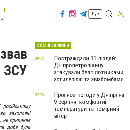
ті
Рус
ть
ОСТАННІ НОВИНИ
азвав
Постраждали 11 людей:
09:15
Дніпропетровщину
я ЗСУ
атакували безпілотниками,
артилерією та авіабомбами
Прогноз погоди у Дніпрі на
07:30
9 серпня: комфортні
ї російському
температури та помірний
во захоплені
вітер
, не припиняє
ла доба була