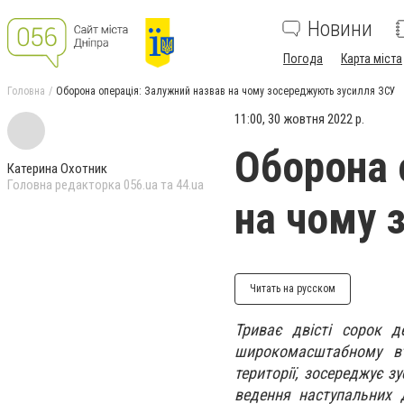
Новини
Погода
Карта міста
Головна
Оборона операція: Залужний назвав на чому зосереджують зусилля ЗСУ
11:00, 30 жовтня 2022 р.
Оборона 
Катерина Охотник
Головна редакторка 056.ua та 44.ua
на чому 
Читать на русском
Триває двісті сорок д
широкомасштабному вт
території, зосереджує 
ведення наступальних 