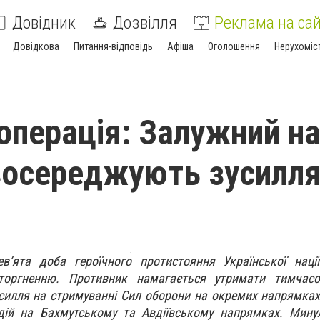
Довідник
Дозвілля
Реклама на сай
Довідкова
Питання-відповідь
Афіша
Оголошення
Нерухоміс
операція: Залужний н
зосереджують зусилл
ев’ята доба героїчного протистояння Української наці
оргненню. Противник намагається утримати тимчасо
зусилля на стримуванні Сил оборони на окремих напрямках
дій на Бахмутському та Авдіївському напрямках. Мину