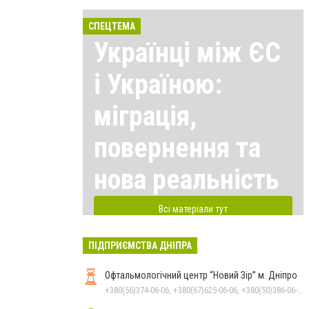
СПЕЦТЕМА
Українці між ЄС
і Україною:
міграція,
повернення та
нова реальність
Всі матеріали тут
ПІДПРИЄМСТВА ДНІПРА
Офтальмологічний центр “Новий Зір” м. Дніпро
+380(56)374-06-06, +380(67)625-06-06, +380(50)386-06-06