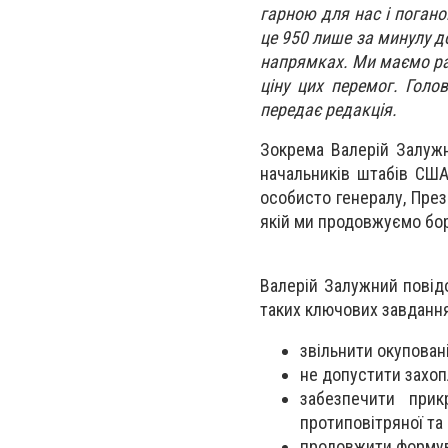
гарною для нас і погано
це 950 лише за минулу 
напрямках. Ми маємо рад
ціну цих перемог. Гол
передає редакція.
Зокрема Валерій Залужн
начальників штабів США
особисто генералу, Пре
якій ми продовжуємо бо
Валерій Залужний повід
таких ключових завданн
звільнити окуповані
не допустити захоп
забезпечити прик
протиповітряної та
продовжити формува