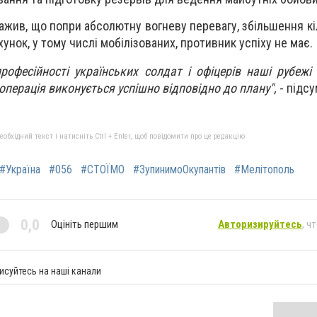
жив, що попри абсолютну вогневу перевагу, збільшення кіл
ахунок, у тому числі мобілізованих, противник успіху не має.
рофесійності українських солдат і офіцерів наші рубеж
операція виконується успішно відповідно до плану",
- підсу
бхідний текст і натисніть Ctrl + Enter, щоб повідомити про це редакцію
#Україна
#056
#СТОЇМО
#ЗупинимоОкупантів
#Мелітополь
0,0
Оцініть першим
Авторизируйтесь
, ч
исуйтесь на наші канали