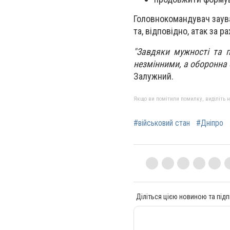
Головнокомандувач заува
та, відповідно, атак за р
"Завдяки мужності та п
незмінними, а оборонна 
Залужний.
Якщо ви помітили помилку, виділіть нео
#військовий стан
#Дніпро
Діліться цією новиною та підп