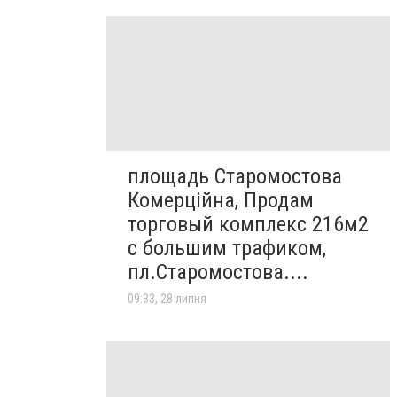
площадь Старомостова
Комерційна, Продам
торговый комплекс 216м2
с большим трафиком,
пл.Старомостова....
09:33, 28 липня