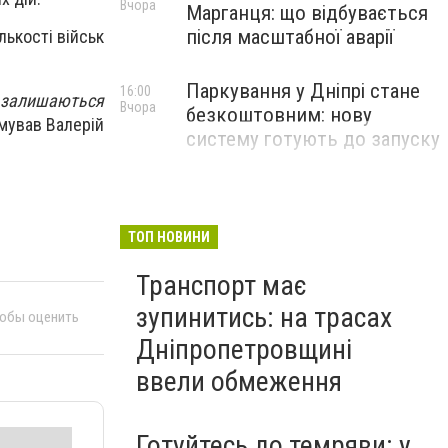
Вчора
Марганця: що відбувається
після масштабної аварії
ькості військ
Паркування у Дніпрі стане
16:00
і залишаються
Вчора
безкоштовним: нову
мував Валерій
систему готують до запуску
ТОП НОВИНИ
Транспорт має
зупинитись: на трасах
тобы оценить
Дніпропетровщині
ввели обмеження
Готуйтесь до темряви: у