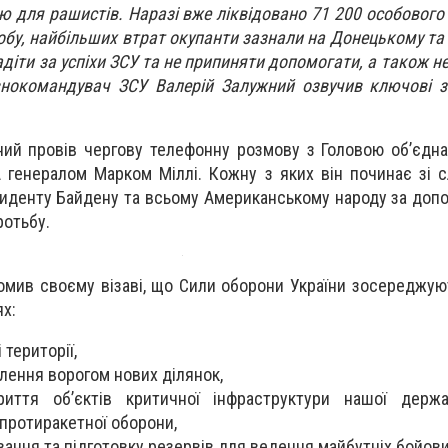
ю для рашистів. Наразі вже ліквідовано 71 200 особового 
добу, найбільших втрат окупанти зазнали на Донецькому т
іти за успіхи ЗСУ та не припиняти допомогати, а також не
овнокомандувач ЗСУ Валерій Залужний озвучив ключові 
ий провів чергову телефонну розмову з Головою об’єдна
 генералом Марком Міллі. Кожну з яких він починає зі с
зиденту Байдену та всьому Американському народу за допо
ротьбу.
омив своєму візаві, що Сили оборони України зосереджую
ях:
 території,
лення ворогом нових ділянок,
риття обʼєктів критичної інфраструктури нашої держ
 протиракетної оборони,
ння та підготовку резервів для ведення майбутніх бойови