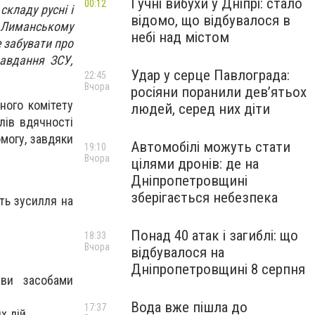
Гучні вибухи у Дніпрі: стало
00:12
складу русні і
відомо, що відбувалося в
а Лиманському
небі над містом
 забувати про
завдання ЗСУ,
Удар у серце Павлограда:
22:45
Вчора
росіяни поранили дев’ятьох
ного комітету
людей, серед них діти
лів вдячності
могу, завдяки
Автомобілі можуть стати
19:10
Вчора
цілями дронів: де на
Дніпропетровщині
зберігається небезпека
ть зусилля на
Понад 40 атак і загиблі: що
18:33
Вчора
відбувалося на
Дніпропетровщині 8 серпня
ави засобами
Вода вже пішла до
17:37
х дій.