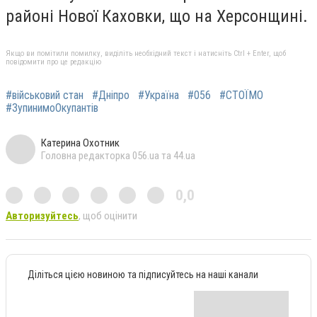
районі Нової Каховки, що на Херсонщині.
Якщо ви помітили помилку, виділіть необхідний текст і натисніть Ctrl + Enter, щоб
повідомити про це редакцію
#військовий стан
#Дніпро
#Україна
#056
#СТОЇМО
#ЗупинимоОкупантів
Катерина Охотник
Головна редакторка 056.ua та 44.ua
0,0
Авторизуйтесь
, щоб оцінити
Діліться цією новиною та підписуйтесь на наші канали