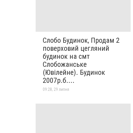
Слобо Будинок, Продам 2
поверховий цегляний
будинок на смт
Слобожанське
(Ювілейне). Будинок
2007р.б....
09:28, 29 липня