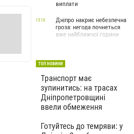
виплати
Дніпро накриє небезпечна
13:10
гроза: негода почнеться
вже найближчої години
ТОП НОВИНИ
Транспорт має
зупинитись: на трасах
Дніпропетровщині
ввели обмеження
Готуйтесь до темряви: у