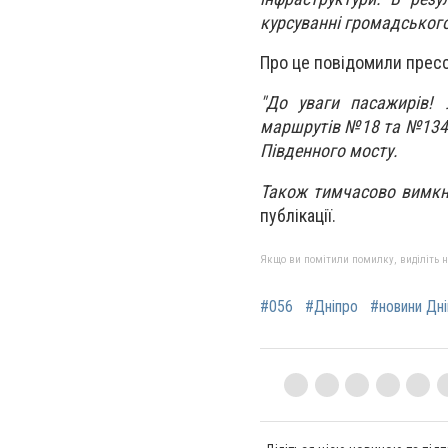
курсуванні громадського
Про це повідомили прес
"До уваги пасажирів! 
маршрутів №18 та №134.
Південного мосту.
Також тимчасово вимкне
публікації.
Якщо ви помітили помилку, виділіть нео
#056
#Дніпро
#новини Дн