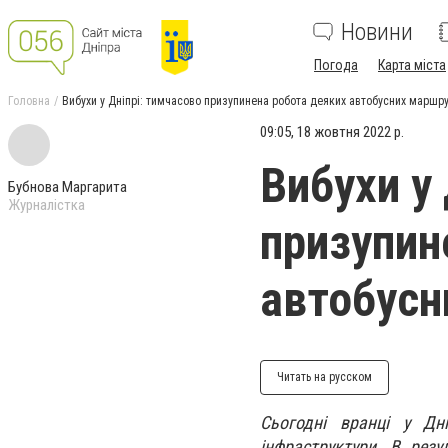
Новини
Погода
Карта міста
Головна
Вибухи у Дніпрі: тимчасово призупинена робота деяких автобусних маршру
09:05, 18 жовтня 2022 р.
Вибухи у
Бубнова Маргарита
Журналістка
призупин
автобусн
Читать на русском
Сьогодні вранці у Дн
інфраструктури. В рез