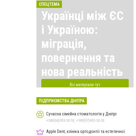
СПЕЦТЕМА
Українці між ЄС
і Україною:
міграція,
повернення та
нова реальність
Всі матеріали тут
ПІДПРИЄМСТВА ДНІПРА
Сучасна сімейна стоматологія у Дніпрі
+380(66)933-53-53, +380(97)433-53-53
Apple Dent, клініка ортодонтії та естетичної