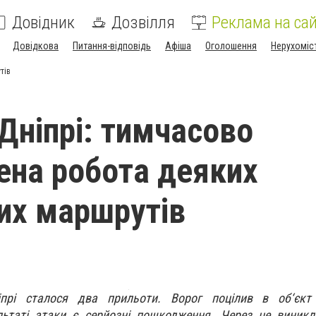
Довідник
Дозвілля
Реклама на сай
Довідкова
Питання-відповідь
Афіша
Оголошення
Нерухоміс
тів
 Дніпрі: тимчасово
ена робота деяких
их маршрутів
іпрі сталося два прильоти. Ворог поцілив в об‘єкт 
ультаті атаки є серйозні пошкодження. Через це виник