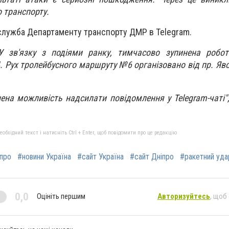
 транспорту.
служба Департаменту транспорту ДМР в Telegram.
У зв'язку з подіями ранку, тимчасово зупинена робот
 Рух тролейбусного маршруту №6 організовано від пр. Яв
на можливість надсилати повідомлення у Telegram-чаті"
бхідний текст і натисніть Ctrl + Enter, щоб повідомити про це редакцію
іпро
#новини Україна
#сайт Україна
#сайт Дніпро
#ракетний уда
0,0
Оцініть першим
Авторизуйтесь
, щоб