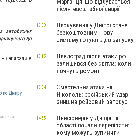
Марганця: що відбувається
після масштабної аварії
Паркування у Дніпрі стане
16:00
а автобусних
безкоштовним: нову
орницького до
систему готують до запуску
Павлоград після атаки рф
15:15
,
- написали в
залишився без світла: коли
почнуть ремонт
Смертельна атака на
15:04
р по Дніпру
Нікополь: російський удар
знищив рейсовий автобус
 оцінити
Пенсіонерів у Дніпрі та
14:55
області почали перевіряти:
кому можуть зупинити