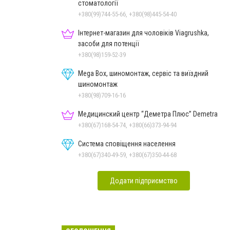
стоматології
+380(99)744-55-66, +380(98)445-54-40
Інтернет-магазин для чоловіків Viagrushka,
засоби для потенції
+380(98)159-52-39
Mega Box, шиномонтаж, сервіс та виїздний
шиномонтаж
+380(98)709-16-16
Медицинский центр “Деметра Плюс” Demetra
+380(67)168-54-74, +380(66)373-94-94
Система сповіщення населення
+380(67)340-49-59, +380(67)350-44-68
Додати підприємство