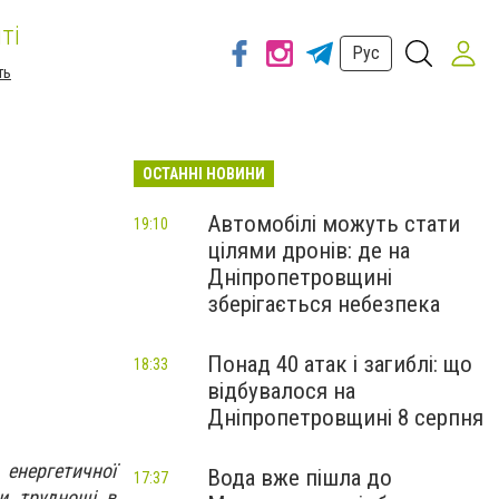
ті
Рус
ть
ОСТАННІ НОВИНИ
Автомобілі можуть стати
19:10
цілями дронів: де на
Дніпропетровщині
зберігається небезпека
Понад 40 атак і загиблі: що
18:33
відбувалося на
Дніпропетровщині 8 серпня
енергетичної
Вода вже пішла до
17:37
ли труднощі в