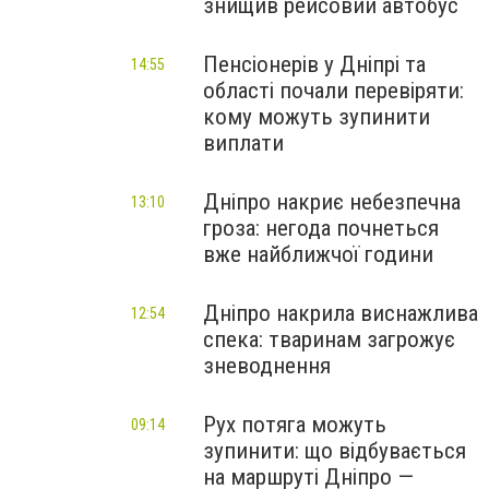
знищив рейсовий автобус
Пенсіонерів у Дніпрі та
14:55
області почали перевіряти:
кому можуть зупинити
виплати
Дніпро накриє небезпечна
13:10
гроза: негода почнеться
вже найближчої години
Дніпро накрила виснажлива
12:54
спека: тваринам загрожує
зневоднення
Рух потяга можуть
09:14
зупинити: що відбувається
на маршруті Дніпро —