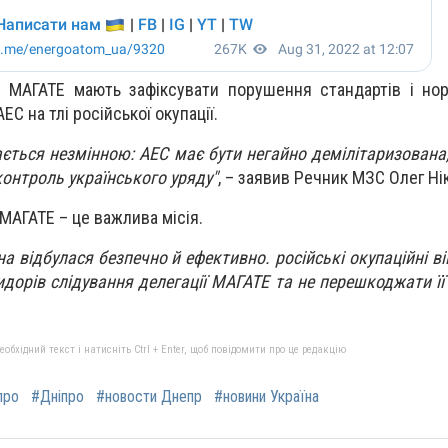
и МАГАТЕ мають зафіксувати порушення стандартів і но
ЕС на тлі російської окупації.
ається незмінною: АЕС має бути негайно демілітаризована
контроль українського уряду"
, – заявив Речник МЗС Олег Ні
 МАГАТЕ – це важлива місія.
а відбулася безпечно й ефективно. російські окупаційні в
дорів слідування делегації МАГАТЕ та не перешкоджати її 
бхідний текст і натисніть Ctrl + Enter, щоб повідомити про це редакцію
про
#Дніпро
#новости Днепр
#новини Україна