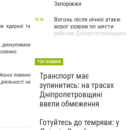
Запоріжжя
Вогонь після нічної атаки:
08:46
рм ядерної та
ворог ударив по шести
районах Дніпропетровщини
, деокупована
коленко.
ТОП НОВИНИ
Транспорт має
ійська повинні
діяльності на
зупинитись: на трасах
Дніпропетровщині
ввели обмеження
Готуйтесь до темряви: у