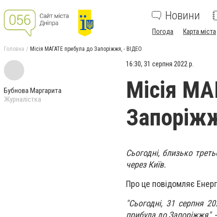
Новини
Погода
Карта міста
Головна
Місія МАГАТЕ прибула до Запоріжжя, - ВІДЕО
16:30, 31 серпня 2022 р.
Місія МА
Бубнова Маргарита
Журналістка
Запоріжж
Сьогодні, близько треть
через Київ.
Про це повідомляє Енерг
"Сьогодні, 31 серпня 20
прибула до Запоріжжя"
,