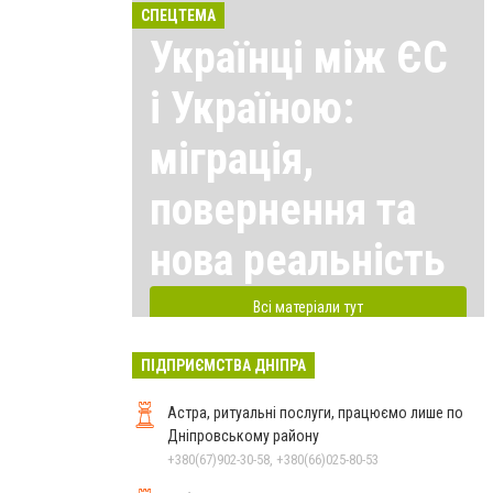
СПЕЦТЕМА
Українці між ЄС
і Україною:
міграція,
повернення та
нова реальність
Всі матеріали тут
ПІДПРИЄМСТВА ДНІПРА
Астра, ритуальні послуги, працюємо лише по
Дніпровському району
+380(67)902-30-58, +380(66)025-80-53