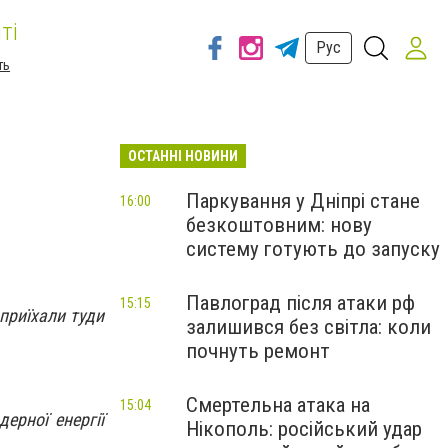
ті
Рус
ть
ОСТАННІ НОВИНИ
Паркування у Дніпрі стане
16:00
безкоштовним: нову
систему готують до запуску
Павлоград після атаки рф
15:15
приїхали туди
залишився без світла: коли
почнуть ремонт
Смертельна атака на
15:04
ерної енергії
Нікополь: російський удар