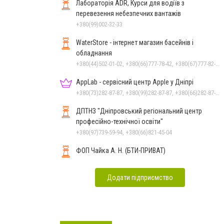
Лабораторія ADR, Курси для водіїв з
перевезення небезпечних вантажів
+380(99)002-32-33
WaterStore - інтернет магазин басейнів і
обладнання
+380(44)502-01-02, +380(66)777-78-42, +380(67)777-82-19, +380(67)890-80-80, +380(73)890-80-80, +380(44)502-01-03
AppLab - сервісний центр Apple у Дніпрі
+380(73)282-87-87, +380(99)282-87-87, +380(66)282-87-87
ДПТНЗ "Дніпровський регіональний центр
професійно-технічної освіти"
+380(97)739-59-94, +380(66)821-45-04
ФОП Чайка А. Н. (БТИ-ПРИВАТ)
Додати підприємство