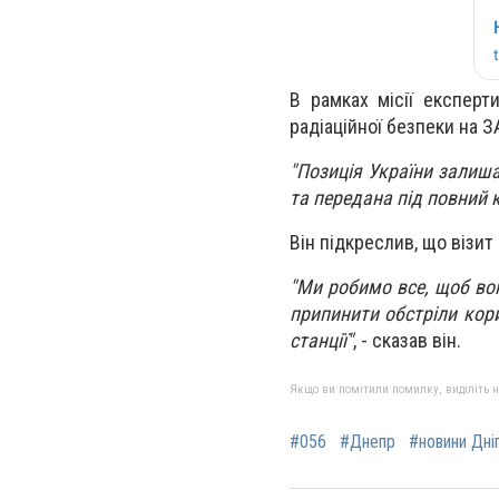
В рамках місії експерт
радіаційної безпеки на ЗА
"Позиція України залиш
та передана під повний 
Він підкреслив, що візит
"Ми робимо все, щоб вон
припинити обстріли кори
станції"
, - сказав він.
Якщо ви помітили помилку, виділіть нео
#056
#Днепр
#новини Дні