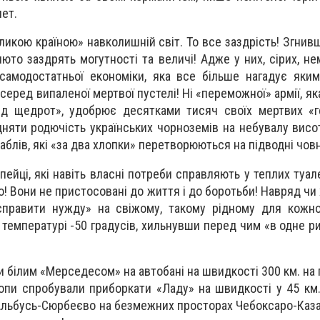
ет.
икою країною» навколишній світ. То все заздрість! Згнив
то заздрять могутності та величі! Адже у них, сірих, не
 самодостатньої економіки, яка все більше нагадує як
еред випаленої мертвої пустелі! Ні «переможної» армії, як
від щедрот», удобрює десятками тисяч своїх мертвих «
дняти родючість українських чорноземів на небувалу висот
аблів, які «за два хлопки» перетворюються на підводні чов
опейці, які навіть власні потреби справляють у теплих туа
о! Вони не пристосовані до життя і до боротьби! Навряд чи 
справити нужду» на свіжому, такому рідному для кожно
 температурі -50 градусів, хильнувши перед чим «в одне р
и білим «Мерседесом» на автобані на швидкості 300 км. на 
ропи спробували приборкати «Ладу» на швидкості у 45 км.
 Альбусь-Сюрбеєво на безмежних просторах Чебоксаро-Каза