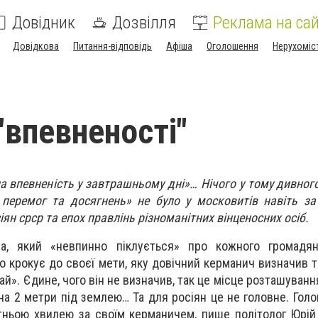
Довідник
Дозвілля
Реклама на сай
Довідкова
Питання-відповідь
Афіша
Оголошення
Нерухоміс
"впевненості"
а впевненість у завтрашньому дні»… Нічого у тому дивног
х перемог та досягнень» не було у московитів навіть за
ян срср та епох правлінь різноманітних вінценосних осіб.
на, який «невпинно піклується» про кожного громадян
но крокує до своєї мети, яку довічний керманич визначив 
й». Єдине, чого він не визначив, так це місце розташуванн
 на 2 метри під землею… Та для росіян це не головне. Гол
тньою хвилею за своїм керманичем, пише політолог Юрі