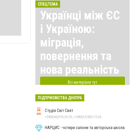
СПЕЦТЕМА
Українці між ЄС
і Україною:
міграція,
повернення та
нова реальність
Всі матеріали тут
ПІДПРИЄМСТВА ДНІПРА
Студія Світ Свят
+380(66)074-26-55, +380(67)900-15-36
НАРЦИС - чотири салони та авторська школа