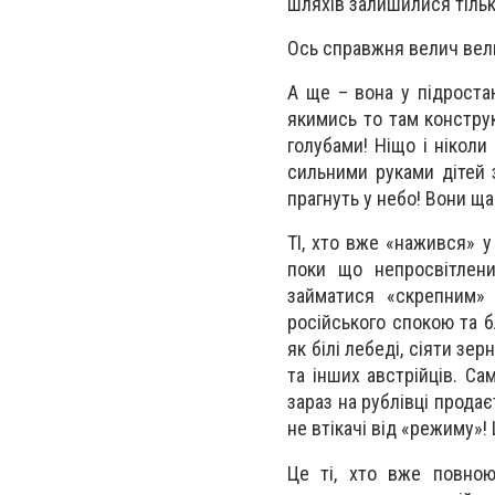
шляхів залишилися тіль
Ось справжня велич велико
А ще – вона у підростаю
якимись то там конструк
голубами! Ніщо і ніколи
сильними руками дітей з 
прагнуть у небо! Вони щас
ТІ, хто вже «нажився» у
поки що непросвітлених
займатися «скрепним» 
російського спокою та б
як білі лебеді, сіяти з
та інших австрійців. Са
зараз на рублівці продає
не втікачі від «режиму»! 
Це ті, хто вже повною