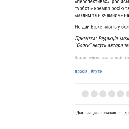
«перспективах» російськ
турботі» кремля росію т
«малим та нікчемним» на
Не дай Боже навіть у бо
Примітка: Редакція може
"Блоги" несуть автори те
Якщо ви помітили помилку, виділіть нео
#росія
#путін
Діліться цією новиною та підп