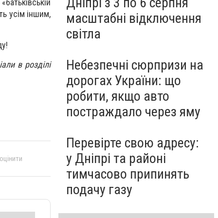
Дніпрі з 3 по 6 серпня
«батьківській
ть усім іншим,
масштабні відключення
світла
ду!
Небезпечні сюрпризи на
али в розділі
дорогах України: що
робити, якщо авто
постраждало через яму
Перевірте свою адресу:
у Дніпрі та районі
 оцінити
тимчасово припинять
подачу газу