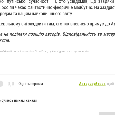
ої путінської сучасності! Ті, хто усвідомив, що завдяки 
а росіян чекає фантастично-феєричне майбутнє. На заздріс
родам та націям навколишнього світу…
жевільному сні заздрити тим, хто так впевнено прямує до А
 не поділяти позицію авторів. Відповідальність за матері
кстів.
бхідний текст і натисніть Ctrl + Enter, щоб повідомити про це редакцію
0,0
Оцініть першим
Авторизуйтесь
, щоб
исуйтесь на наші канали