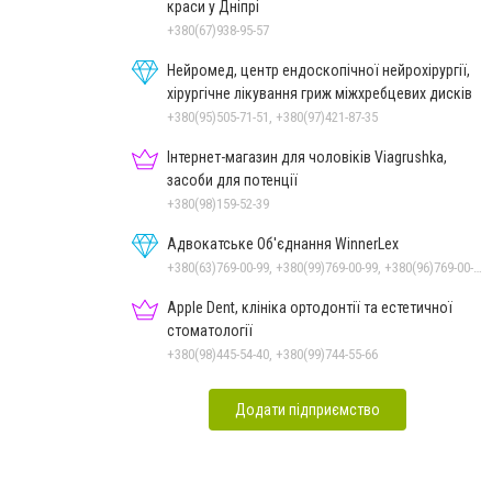
краси у Дніпрі
+380(67)938-95-57
Нейромед, центр ендоскопічної нейрохірургії,
хірургічне лікування гриж міжхребцевих дисків
+380(95)505-71-51, +380(97)421-87-35
Інтернет-магазин для чоловіків Viagrushka,
засоби для потенції
+380(98)159-52-39
Адвокатське Об'єднання WinnerLex
+380(63)769-00-99, +380(99)769-00-99, +380(96)769-00-99, +380(56)769-00-99
Apple Dent, клініка ортодонтії та естетичної
стоматології
+380(98)445-54-40, +380(99)744-55-66
Додати підприємство