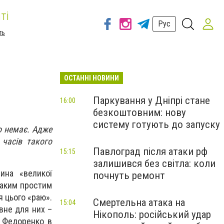
ті
Рус
ть
ОСТАННІ НОВИНИ
Паркування у Дніпрі стане
16:00
безкоштовним: нову
систему готують до запуску
о немає. Адже
 часів такого
Павлоград після атаки рф
15:15
залишився без світла: коли
ина «великої
почнуть ремонт
таким простим
я цього «раю».
Смертельна атака на
15:04
овне для них –
Нікополь: російський удар
й Федоренко в