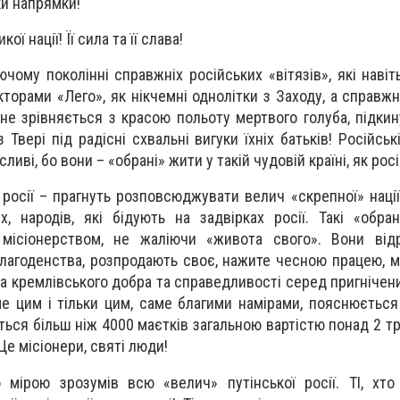
ки напрямки!
ї нації! Її сила та її слава!
чому поколінні справжніх російських «вітязів», які навіт
торами «Лего», як нікчемні однолітки з Заходу, а справж
 не зрівняється з красою польоту мертвого голуба, підкин
Твері під радісні схвальні вигуки їхніх батьків! Російськ
ливі, бо вони – «обрані» жити у такій чудовій країні, як росі
 росії – прагнуть розповсюджувати велич «скрепної» нації
, народів, які бідують на задвірках росії. Такі «обра
місіонерством, не жаліючи «живота свого». Вони відр
лагоденства, розпродають своє, нажите чесною працею, ма
ерна кремлівського добра та справедливості серед пригніче
ме цим і тільки цим, саме благими намірами, пояснюється
ться більш ніж 4000 маєтків загальною вартістю понад 2 тр
Це місіонери, святі люди!
 мірою зрозумів всю «велич» путінської росії. ТІ, хт