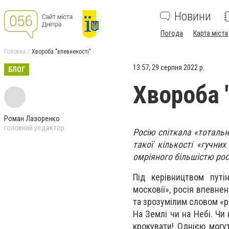
Новини
Погода
Карта міста
Головна
Хвороба "впевненості"
13:57, 29 серпня 2022 р.
БЛОГ
Хвороба 
Роман Лазоренко
головний редактор
Росію спіткала «тотальн
такої кількості «гучни
омріяного більшістю росі
Під керівництвом путі
московії», росія впевне
та зрозумілим словом «ра
На Землі чи на Небі. Чи
крокувати! Однією могу