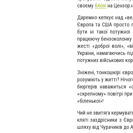
своєму
блозі
на Цензор.н
Даремно кепкує над «вел
Європа та США просто лю
бути ні такої потужної
працюючу бензоколонку с
жесті «доброї волі», «
України, намагаючись пі
потужних військових кор
Зніжені, тонкошкірі євр
розуміють у житті? Нічог
бюргерів наважиться «
«скрепному» повітрі при
«біленької»!
Чий не звитяга кермуват
кляті заздрісники з Єв
шляху від Чурачиків до