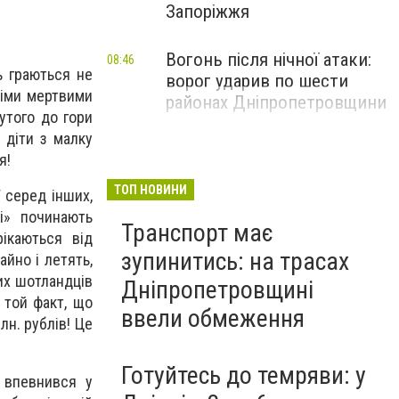
Запоріжжя
Вогонь після нічної атаки:
08:46
ь граються не
ворог ударив по шести
німи мертвими
районах Дніпропетровщини
утого до гори
і діти з малку
я!
ТОП НОВИНИ
 серед інших,
ні» починають
Транспорт має
ікаються від
зупинитись: на трасах
йно і летять,
них шотландців
Дніпропетровщині
 той факт, що
ввели обмеження
лн. рублів! Це
Готуйтесь до темряви: у
о впевнився у