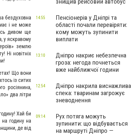
знищив рейсовий автобус
Пенсіонерів у Дніпрі та
ша бездуховна
14:55
області почали перевіряти:
має і не може
кому можуть зупинити
имсь дивом ще
виплати
а, у яскравому
героїв» землю
у! Ні новітніх
Дніпро накриє небезпечна
13:10
ни!
гроза: негода почнеться
вже найближчої години
летах! Що вони
хтось із ситих
Дніпро накрила виснажлива
12:54
го росіянина,
спека: тваринам загрожує
ило» два літри
зневоднення
годину! Хай би
Рух потяга можуть
09:14
 на годину на
зупинити: що відбувається
нщини, де від
на маршруті Дніпро —