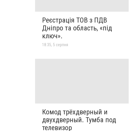
Реєстрація ТОВ з ПДВ
Дніпро та область, «під
ключ».
18:35, 5 серпня
Комод трёхдверный и
двухдверный. Тумба под
телевизор