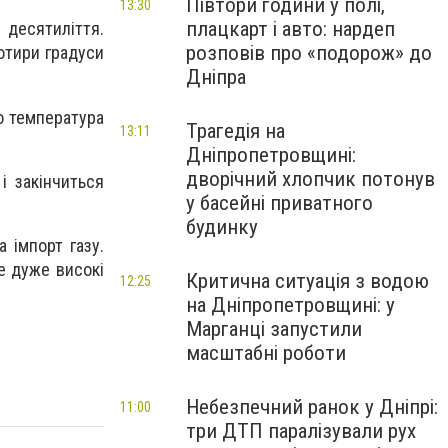
Півтори години у полі,
13:30
плацкарт і авто: нардеп
 десятиліття.
розповів про «подорож» до
чотири градуси
Дніпра
о температура
Трагедія на
13:11
Дніпропетровщині:
дворічний хлопчик потонув
і закінчиться
у басейні приватного
будинку
 імпорт газу.
е дуже високі
Критична ситуація з водою
12:25
на Дніпропетровщині: у
Марганці запустили
масштабні роботи
Небезпечний ранок у Дніпрі:
11:00
три ДТП паралізували рух