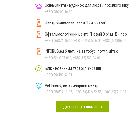
Осінь Життя - Будинок для людей похилого віку
+380(98)266-96-96
Центр бізнес-навчання "Григорєва"
Офтальмологічний центр “Новий Зір” м. Дніпро
+380(56)374-06-06, +380(67)625-06-06, +380(50)386-06-06
INFOBUS.eu білети на автобус, потяг, літак
+420(224)247-016, +380(32)232-03-00
Блік - новинний таблоїд України
+380(99)489-93-31
Vet Friend, ветеринарний центр
+380(95)534-13-95, +380(63)426-52-53, +380(67)713-93-47
Додати підприємство