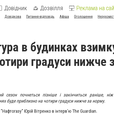
Довідник
Дозвілля
Реклама на сай
Довідкова
Питання-відповідь
Афіша
Оголошення
Нерухоміс
ура в будинках взимк
чотири градуси нижче 
й сезон почнеться пізніше і закінчиться раніше, ніж
ях буде приблизно на чотири градуси нижче за норму.
"Нафтогазу" Юрій Вітренко в інтерв'ю The Guardian.