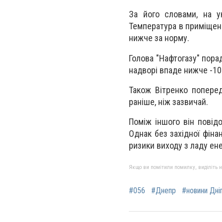
За його словами, на ук
Температура в приміщенн
нижче за норму.
Голова "Нафтогазу" пора
надворі впаде нижче -10
Також Вітренко поперед
раніше, ніж зазвичай.
Поміж іншого він повідо
Однак без західної фіна
ризики виходу з ладу ен
Якщо ви помітили помилку, виділіть нео
#056
#Днепр
#новини Дні