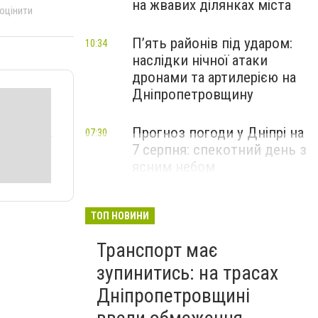
на жвавих ділянках міста
 оцінити
П’ять районів під ударом:
10:34
наслідки нічної атаки
дронами та артилерією на
Дніпропетровщину
Прогноз погоди у Дніпрі на
07:30
7 серпня: спекотний день з
ясним небом
ТОП НОВИНИ
Транспорт має
зупинитись: на трасах
Дніпропетровщині