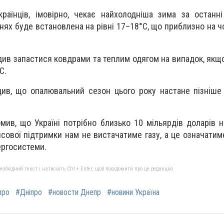
раїнців, імовірно, чекає найхолодніша зима за останні
ях буде встановлена ​​на рівні 17–18°C, що приблизно на 
див запастися ковдрами та теплим одягом на випадок, якщ
С.
ив, що опалювальний сезон цього року настане пізніше 
мив, що Україні потрібно близько 10 мільярдів доларів на
нсової підтримки нам не вистачатиме газу, а це означатим
ергосистеми.
бхідний текст і натисніть Ctrl + Enter, щоб повідомити про це редакцію
про
#Дніпро
#новости Днепр
#новини Україна