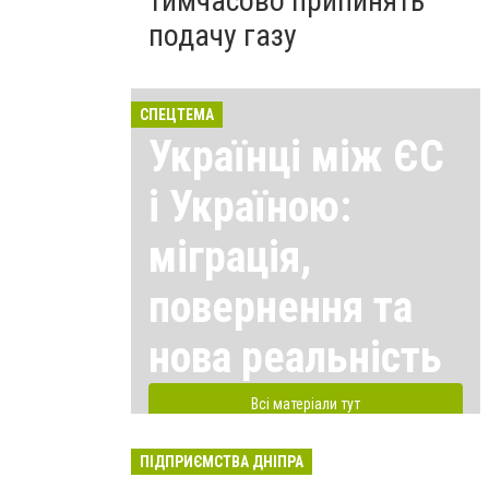
тимчасово припинять
подачу газу
СПЕЦТЕМА
Українці між ЄС
і Україною:
міграція,
повернення та
нова реальність
Всі матеріали тут
ПІДПРИЄМСТВА ДНІПРА