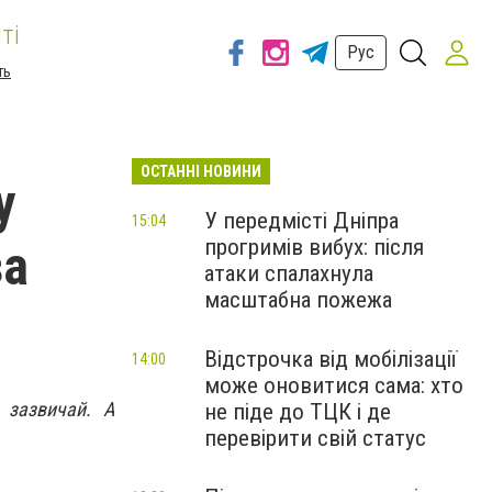
ті
Рус
ть
ОСТАННІ НОВИНИ
у
У передмісті Дніпра
15:04
прогримів вибух: після
за
атаки спалахнула
масштабна пожежа
Відстрочка від мобілізації
14:00
може оновитися сама: хто
 зазвичай. А
не піде до ТЦК і де
перевірити свій статус