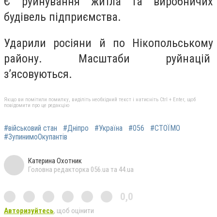
Є руйнування житла та виробничих
будівель підприємства.
Ударили росіяни й по Нікопольському
району. Масштаби руйнацій
з’ясовуються.
Якщо ви помітили помилку, виділіть необхідний текст і натисніть Ctrl + Enter, щоб
повідомити про це редакцію
#військовий стан
#Дніпро
#Україна
#056
#СТОЇМО
#ЗупинимоОкупантів
Катерина Охотник
Головна редакторка 056.ua та 44.ua
0,0
Авторизуйтесь
, щоб оцінити