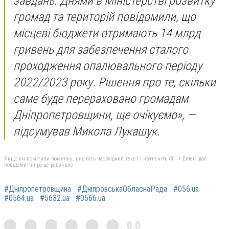
завдань. Днями в Міністерстві розвитку
громад та територій повідомили, що
місцеві бюджети отримають 14 млрд
гривень для забезпечення сталого
проходження опалювального періоду
2022/2023 року. Рішення про те, скільки
саме буде перераховано громадам
Дніпропетровщини, ще очікуємо», —
підсумував Микола Лукашук.
Якщо ви помітили помилку, виділіть необхідний текст і натисніть Ctrl + Enter, щоб
повідомити про це редакцію
#Дніпропетровщина
#ДніпровськаОбласнаРада
#056.ua
#0564.ua
#5632.ua
#0566.ua
0,0