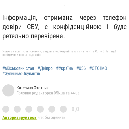
Інформація, отримана через телефон
довіри СБУ, є конфіденційною і буде
ретельно перевірена.
Якщо ви помітили помилку, виділіть необхідний текст і натисніть Ctrl + Enter, щоб
повідомити про це редакцію
#військовий стан
#Дніпро
#Україна
#056
#СТОЇМО
#ЗупинимоОкупантів
Катерина Охотник
Головна редакторка 056.ua та 44.ua
0,0
Авторизируйтесь
, чтобы оценить