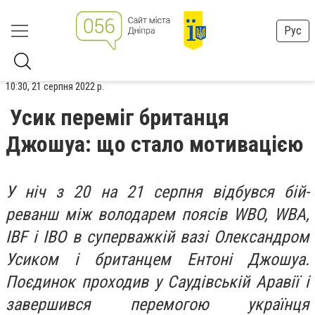
Рус
10:30, 21 серпня 2022 р.
Усик переміг британця
Джошуа: що стало мотивацією
У ніч з 20 на 21 серпня відбувся бій-
реванш між володарем поясів WBO, WBA,
IBF і IBO в суперважкій вазі Олександром
Усиком і британцем Ентоні Джошуа.
Поєдинок проходив у Саудівській Аравії і
завершився перемогою українця