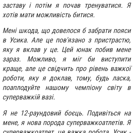
заставу і потім я почав тренуватися. Я
хотів мати можливість битися.
Мені шкода, що довелося б забрати пояси
в Усика. Але це пов'язано з пристрастю,
яку я вклав у це. Цей юнак побив мене
зараз. Можливо, я міг би виступити
краще, але це свідчить про рівень важкої
роботи, яку я доклав, тому, будь ласка,
поаплодуйте нашому чемпіону світу в
суперважкій вазі.
Я не 12-раундовий боєць. Подивіться на
мене, я нова порода суперважкоатлетів. Я
суперважкоатлет, це важка робота. Усик -