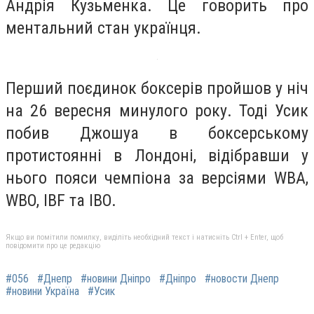
Андрія Кузьменка. Це говорить про
ментальний стан українця.
Перший поєдинок боксерів пройшов у ніч
на 26 вересня минулого року. Тоді Усик
побив Джошуа в боксерському
протистоянні в Лондоні, відібравши у
нього пояси чемпіона за версіями WBA,
WBO, IBF та IBO.
Якщо ви помітили помилку, виділіть необхідний текст і натисніть Ctrl + Enter, щоб
повідомити про це редакцію
#056
#Днепр
#новини Дніпро
#Дніпро
#новости Днепр
#новини Україна
#Усик