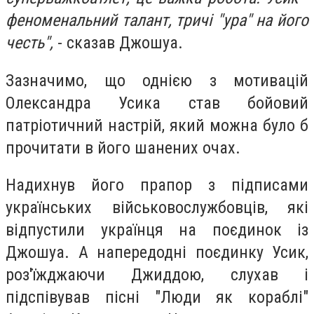
феноменальний талант, тричі "ура" на його
честь",
- сказав Джошуа.
Зазначимо, що однією з мотивацій
Олександра Усика став бойовий
патріотичний настрій, який можна було б
прочитати в його шанених очах.
Надихнув його прапор з підписами
українських військовослужбовців, які
відпустили українця на поєдинок із
Джошуа. А напередодні поєдинку Усик,
роз'їжджаючи Джиддою, слухав і
підспівував пісні "Люди як кораблі"