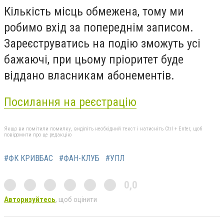
Кількість місць обмежена, тому ми
робимо вхід за попереднім записом.
Зареєструватись на подію зможуть усі
бажаючі, при цьому пріоритет буде
віддано власникам абонементів.
Посилання на реєстрацію
Якщо ви помітили помилку, виділіть необхідний текст і натисніть Ctrl + Enter, щоб
повідомити про це редакцію
#ФК КРИВБАС
#ФАН-КЛУБ
#УПЛ
0,0
Авторизуйтесь
, щоб оцінити