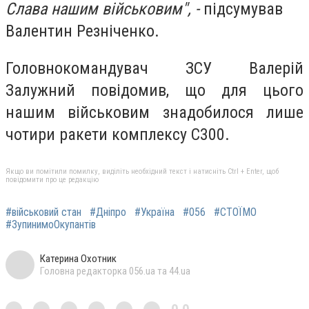
Слава нашим військовим", -
підсумував
Валентин Резніченко.
Головнокомандувач ЗСУ Валерій
Залужний повідомив, що для цього
нашим військовим знадобилося лише
чотири ракети комплексу С300.
Якщо ви помітили помилку, виділіть необхідний текст і натисніть Ctrl + Enter, щоб
повідомити про це редакцію
#військовий стан
#Дніпро
#Україна
#056
#СТОЇМО
#ЗупинимоОкупантів
Катерина Охотник
Головна редакторка 056.ua та 44.ua