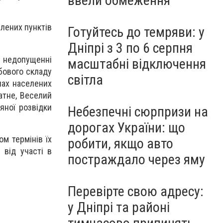
ввели обмеження
елених пунктів
Готуйтесь до темряви: у
Дніпрі з 3 по 6 серпня
 недопущенні
масштабні відключення
бового складу
світла
онах населених
датне, Веселий
яної розвідки
Небезпечні сюрпризи на
дорогах України: що
м термінів їх
робити, якщо авто
 від участі в
постраждало через яму
Перевірте свою адресу:
у Дніпрі та районі