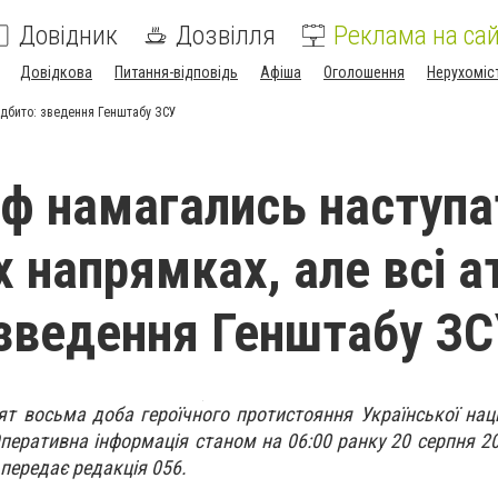
Довідник
Дозвілля
Реклама на сай
Довідкова
Питання-відповідь
Афіша
Оголошення
Нерухоміс
відбито: зведення Генштабу ЗСУ
рф намагались наступа
х напрямках, але всі а
 зведення Генштабу З
ят восьма доба героїчного протистояння Української наці
перативна інформація станом на 06:00 ранку 20 серпня 2
 передає редакція 056.