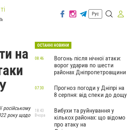
ті
Рус
ть
ОСТАННІ НОВИНИ
ти на
Вогонь після нічної атаки:
08:46
ворог ударив по шести
таки
районах Дніпропетровщини
СУ
Прогноз погоди у Дніпрі на
07:30
8 серпня: від спеки до дощу
ї російському
Вибухи та руйнування у
18:43
022 року щодо
Вчора
кількох районах: що відомо
про атаку на