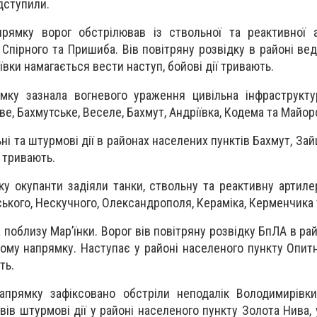
ідступили.
рямку ворог обстрілював із ствольної та реактивної а
 Спірного та Пришиба. Вів повітряну розвідку в районі ве
ʼївки намагається вести наступ, бойові дії тривають.
мку зазнала вогневого ураження цивільна інфраструкту
е, Бахмутське, Веселе, Бахмут, Андріївка, Кодема та Майор
і та штурмові дії в районах населених пунктів Бахмут, Зай
ї тривають.
ку окупанти задіяли танки, ствольну та реактивну артиле
ького, Нескучного, Олександрополя, Кераміка, Керменчика т
а поблизу Мар’їнки. Ворог вів повітряну розвідку БпЛА в р
ому напрямку. Наступає у районі населеного пункту Опитн
ть.
апрямку зафіксовано обстріли неподалік Володимирівки
вів штурмові дії у районі населеного пункту Золота Нива, 