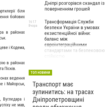
Дніпрі розгорівся скандал із
поверненням грошей
ртилерії біля
дення бойових
Трансформація Служби
16:17
Вчора
безпеки України в умовах
ра в районах
екзистенційної війни:
ськ.
баланс між
євроінтеграційними
цеве і Кодема,
стандартами та безпековою
стійкістю
рію в районах
а Пісків.
ТОП НОВИНИ
айонах ведення
Транспорт має
е і Майорськ,
зупинитись: на трасах
Дніпропетровщині
, Вугледара і
успіху не мав,