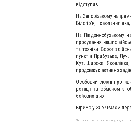
відступив.
На Запорізькому напрямку
Білогір’я, Новоданилівка
На Південнобузькому н
просування наших війсь
та техніки. Ворог здійс
пунктів Прибузьке, Луч,
Кут, Широке, Яковлівка,
продовжує активно заді
Особовий склад противн
ротації та обманом з о
бойових діях.
Віримо у ЗСУ! Разом пер
Якщо ви помітили помилку, виділіть нео