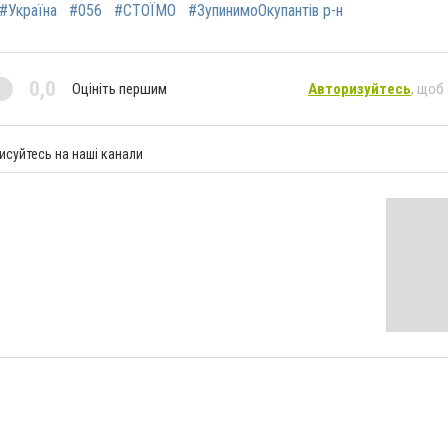
#Україна
#056
#СТОЇМО
#ЗупинимоОкупантів р-н
0,0
Оцініть першим
Авторизуйтесь
, щоб
исуйтесь на наші канали