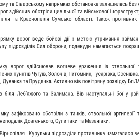
ому та Сіверському напрямках обстановка залишилась без с
орог здійснив обстріли цивільної та військової інфраструк
пілля та Краснопілля Сумської області. Також противник 
рямку ворог веде бойові дії з метою утримання займан
пу підрозділів Сил оборони, подекуди намагається покра
мку ворог здійснював вогневе ураження із ствольної т
ених пунктів Чугуїв, Золочів, Питомник, Гусарівка, Соснівка,
 Дуванка та Прудянка. Активно вів повітряну розвідку БпЛ
в біля Леб’яжого та Залимана. Вів наступальні бої у рай
мку зафіксовано обстріли з танків, ствольної артилерії 
неподалік Довгенького, Сулигівки та Мазанівки.
Вірнопілля і Курульки підрозділи противника намагалися в