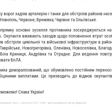
 ворог задіяв артилерію і танки для обстрілів районів нас
, Новопіль, Червоне, Времівка, Чарівне та Ольгівське.
апрямку основні зусилля противника зосереджуються на
к. Окупанти вживають заходів щодо поповнення втрат осо
нив обстріли цивільної та військової інфраструктури в рай
 Таврійське, Новогригорівка, Оленівка, Новоселівка, Благо
 Біла Криниця, Андріївка та Отрадне. Для ведення повітр
ювати БпЛА.
ика деморалізований, що обумовлено постійним переносо
біцяними виплатами. Це призводить до відмов окупантів
еможемо! Слава Україні!
бхідний текст і натисніть Ctrl + Enter, щоб повідомити про це редакцію