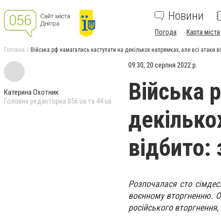
Новини
Погода
Карта міста
Головна
Війська рф намагались наступати на декількох напрямках, але всі атаки 
09:30, 20 серпня 2022 р.
Війська 
Катерина Охотник
Головна редакторка 056.ua та 44.ua
декілько
відбито:
Розпочалася сто сімдес
воєнному вторгненню. О
російського вторгнення,