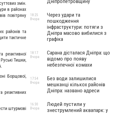
Дніпропетровщину
уттєвих змін.
тури в районах
Через удари та
вів повітряну
18:25
Вчора
пошкодження
інфраструктури: потяги з
их районів та
Дніпра масово вибилися з
щити тактичне
графіка
Сарана дісталася Дніпра: що
18:17
а реактивної
Вчора
відомо про появу
 Руські Тишки,
небезпечної комахи
А.
оні Борщової,
Без води залишилися
17:54
Вчора
мешканці кількох районів
Дніпра: названо адреси
та реактивних
Людей пустили у
16:30
ести штурмові
Вчора
знеструмлений аквапарк: у