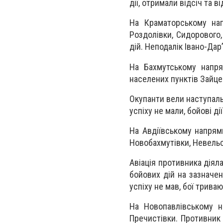
дії, отримали відсіч та в
На Краматорському нап
Роздолівки, Сидорового,
дій. Неподалік Івано-Дар
На Бахмутському напря
населених пунктів Зайцев
Окупанти вели наступальн
успіху не мали, бойові ді
На Авдіївському напрям
Новобахмутівки, Невельс
Авіація противника діял
бойових дій на зазначен
успіху не мав, бої триваю
На Новопавлівському н
Пречистівки. Противник 