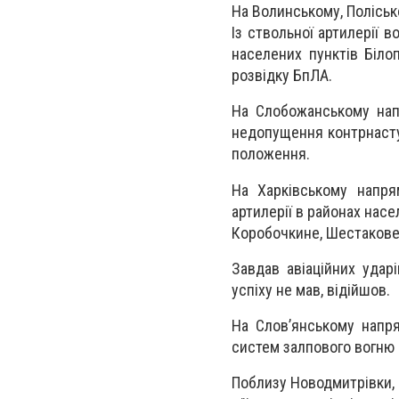
На Волинському, Поліськ
Із ствольної артилерії в
населених пунктів Біло
розвідку БпЛА.
На Слобожанському нап
недопущення контрнасту
положення.
На Харківському напря
артилерії в районах насел
Коробочкине, Шестакове,
Завдав авіаційних ударі
успіху не мав, відійшов.
На Слов’янському напря
систем залпового вогню 
Поблизу Новодмитрівки, 