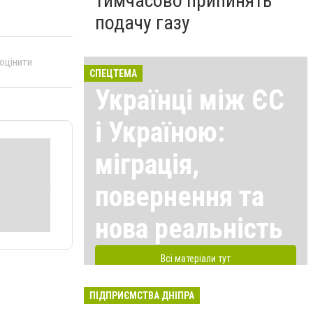
тимчасово припинять
подачу газу
 оцінити
СПЕЦТЕМА
Українці між ЄС
і Україною:
міграція,
повернення та
нова реальність
Всі матеріали тут
ПІДПРИЄМСТВА ДНІПРА