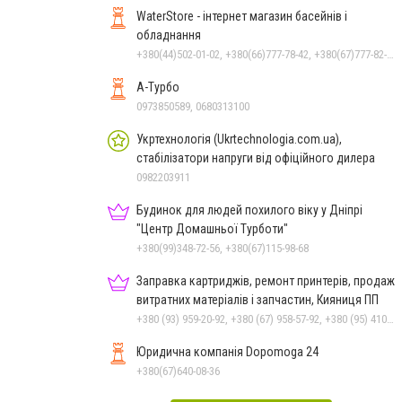
WaterStore - інтернет магазин басейнів і
обладнання
+380(44)502-01-02, +380(66)777-78-42, +380(67)777-82-19, +380(67)890-80-80, +380(73)890-80-80, +380(44)502-01-03
А-Турбо
0973850589, 0680313100
Укртехнологія (Ukrtechnologia.com.ua),
стабілізатори напруги від офіційного дилера
0982203911
Будинок для людей похилого віку у Дніпрі
"Центр Домашньої Турботи"
+380(99)348-72-56, +380(67)115-98-68
Заправка картриджів, ремонт принтерів, продаж
витратних матеріалів і запчастин, Кияниця ПП
+380 (93) 959-20-92, +380 (67) 958-57-92, +380 (95) 410-39-23, +380 (56) 790-96-41
Юридична компанія Dopomoga 24
+380(67)640-08-36