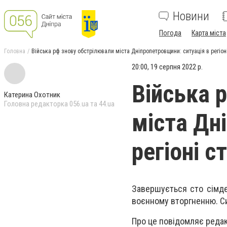
Новини
Погода
Карта міста
Головна
Війська рф знову обстрілювали міста Дніпропетровщини: ситуація в регіон
20:00, 19 серпня 2022 р.
Війська 
Катерина Охотник
Головна редакторка 056.ua та 44.ua
міста Дн
регіоні с
Завершується сто сімде
воєнному вторгненню. Си
Про це повідомляє редак