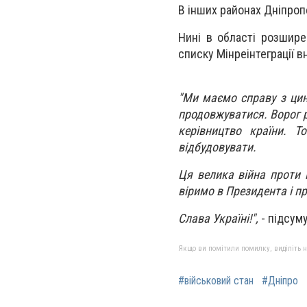
В інших районах Дніпроп
Нині в області розшире
списку Мінреінтеграції в
"Ми маємо справу з цин
продовжуватися. Ворог р
керівництво країни. Т
відбудовувати.
Ця велика війна проти
віримо в Президента і п
Слава Україні!",
- підсум
Якщо ви помітили помилку, виділіть нео
#військовий стан
#Дніпро