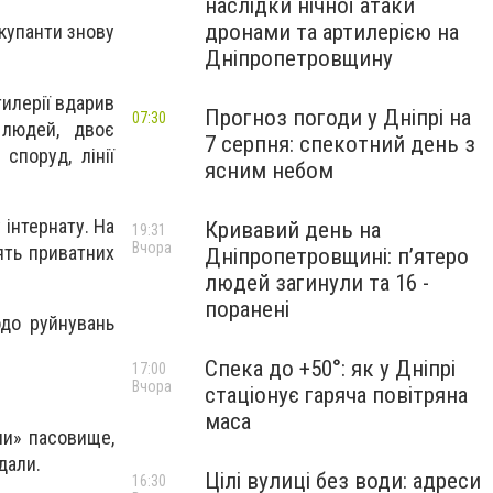
наслідки нічної атаки
дронами та артилерією на
купанти знову
Дніпропетровщину
тилерії вдарив
Прогноз погоди у Дніпрі на
07:30
 людей, двоє
7 серпня: спекотний день з
споруд, лінії
ясним небом
 інтернату. На
Кривавий день на
19:31
Вчора
ять приватних
Дніпропетровщині: п’ятеро
людей загинули та 16 -
поранені
одо руйнувань
Спека до +50°: як у Дніпрі
17:00
Вчора
стаціонує гаряча повітряна
маса
ли» пасовище,
дали.
Цілі вулиці без води: адреси
16:30