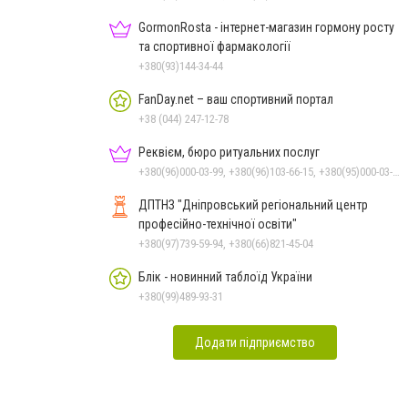
GormonRosta - інтернет-магазин гормону росту
та спортивної фармакології
+380(93)144-34-44
FanDay.net – ваш спортивний портал
+38 (044) 247-12-78
Реквієм, бюро ритуальних послуг
+380(96)000-03-99, +380(96)103-66-15, +380(95)000-03-99
ДПТНЗ "Дніпровський регіональний центр
професійно-технічної освіти"
+380(97)739-59-94, +380(66)821-45-04
Блік - новинний таблоїд України
+380(99)489-93-31
Додати підприємство