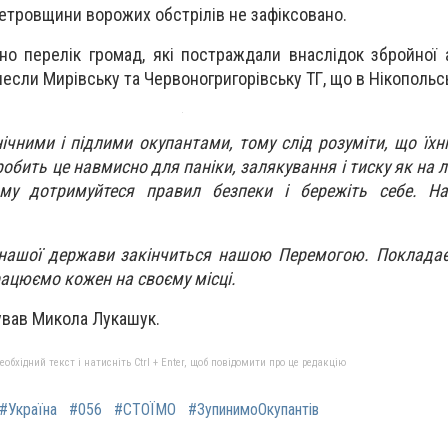
етровщини ворожих обстрілів не зафіксовано.
но перелік громад, які постраждали внаслідок збройної а
несли Мирівську та Червоногригорівську ТГ, що в Нікопольс
ічними і підлими окупантами, тому слід розуміти, що їхн
обить це навмисно для паніки, залякування і тиску як на л
ому дотримуйтеся правил безпеки і бережіть себе. Н
 нашої держави закінчиться нашою Перемогою. Покладає
рацюємо кожен на своєму місці.
ував Микола Лукашук.
бхідний текст і натисніть Ctrl + Enter, щоб повідомити про це редакцію
#Україна
#056
#СТОЇМО
#ЗупинимоОкупантів