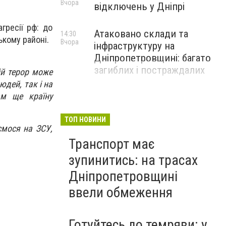
Вчора
відключень у Дніпрі
гресії рф: до
Атаковано склади та
14:30
ькому районі.
Вчора
інфраструктуру на
Дніпропетровщині: багато
загиблих і постраждалих
ій терор може
юдей, так і на
ам ще країну
ТОП НОВИНИ
мося на ЗСУ,
Транспорт має
зупинитись: на трасах
Дніпропетровщині
ввели обмеження
Готуйтесь до темряви: у