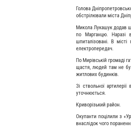
Голова Дніпропетровсько
обстрілювали міста Дні
Микола Лукашук додав що
по Марганцю. Наразі 
шпиталізовані. В місті
електропередач.
По Мирівській громаді га
щастя, людей там не бу
житлових будинків.
Зі ствольної артилерії
уточнюється.
Криворізький район.
Окупанти поцілили з «Ур
внаслідок чого поранення