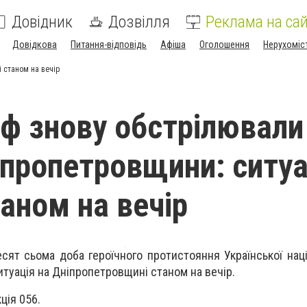
Довідник
Дозвілля
Реклама на сай
Довідкова
Питання-відповідь
Афіша
Оголошення
Нерухоміс
і станом на вечір
рф знову обстрілювали
іпропетровщини: ситуа
таном на вечір
сят сьома доба героїчного протистояння Української наці
туація на Дніпропетровщині станом на вечір.
ція 056.