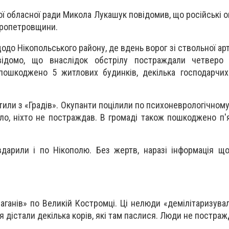
ї обласної ради Микола Лукашук повідомив, що російські о
пропетровщини.
до Нікопольського району, де вдень ворог зі ствольної ар
відомо, що внаслідок обстрілу постраждали четверо
 пошкоджено 5 житлових будинків, декілька господарчих 
тили з «Градів». Окупанти поцілили по психоневрологічному
ло, ніхто не постраждав. В громаді також пошкоджено п'
 вдарили і по Нікополю. Без жертв, наразі інформація щ
аганів» по Великій Костромці. Ці нелюди «демілітаризува
 дістали декілька корів, які там паслися. Люди не постраж