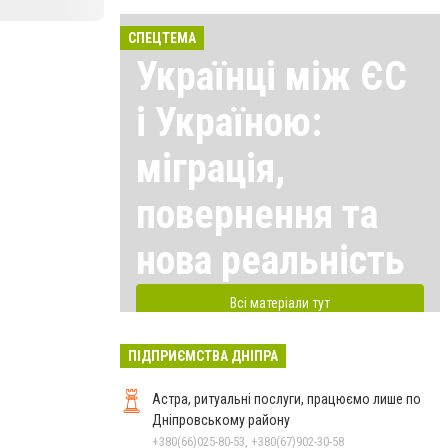
СПЕЦТЕМА
Українці між ЄС
і Україною:
міграція,
повернення та
нова реальність
Всі матеріали тут
ПІДПРИЄМСТВА ДНІПРА
Астра, ритуальні послуги, працюємо лише по
Дніпровському району
+380(66)025-80-53, +380(67)902-30-58