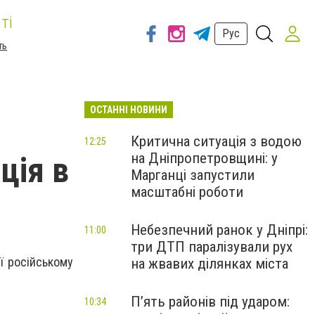
ті
Рус
ть
ОСТАННІ НОВИНИ
Критична ситуація з водою
12:25
на Дніпропетровщині: у
ція в
Марганці запустили
масштабні роботи
Небезпечний ранок у Дніпрі:
11:00
три ДТП паралізували рух
ї російському
на жвавих ділянках міста
П’ять районів під ударом:
10:34