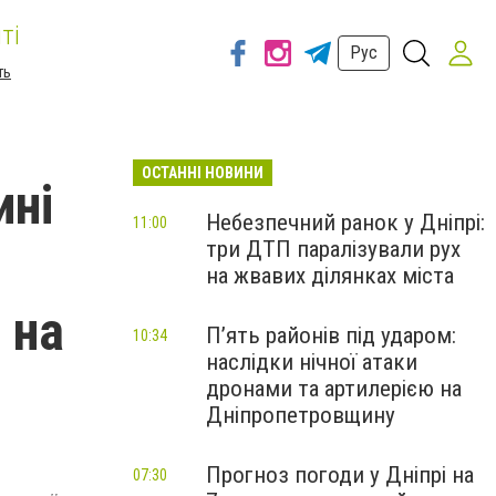
ті
Рус
ть
ОСТАННІ НОВИНИ
ині
Небезпечний ранок у Дніпрі:
11:00
три ДТП паралізували рух
на жвавих ділянках міста
 на
П’ять районів під ударом:
10:34
наслідки нічної атаки
дронами та артилерією на
Дніпропетровщину
Прогноз погоди у Дніпрі на
07:30