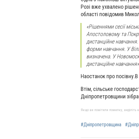
Розі вже ухвалено рішен
області повідомив Мико
«Рішеннями сесії місь
Апостоловому та Покро
дистанційне навчання.
форми навчання. У Віл
визначена. У Новомоск
дистанційне навчання»
Наостанок про посівну.В
Втім, сільське господарс
Дніпропетровщини зібран
Якщо ви помітили помилку, виділіть нео
#Дніпропетровщина
#Дніп