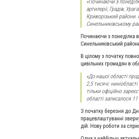
«Починаючи з понеділка
артилерії, Градів, Ур
Криворізький райони. 
Синельниківському рай
Починаючи з понеділка в
Синельниківський райони
В цілому з початку повн
цивільних громадян в обл
«До нашої області прод
2,5 тисячі: ниніобласт
тільки офіційно зареє
області записалося 11
З початку березня до Дн
працевлаштуванні звернул
дій. Нову роботи за спр
Одна з найбільш актуальн