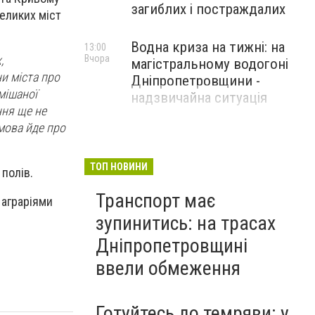
загиблих і постраждалих
еликих міст
Водна криза на тижні: на
13:00
Вчора
,
магістральному водогоні
и міста про
Дніпропетровщини -
мішаної
надзвичайна ситуація
ння ще не
 мова йде про
ТОП НОВИНИ
полів.
Транспорт має
 аграріями
зупинитись: на трасах
Дніпропетровщині
ввели обмеження
Готуйтесь до темряви: у