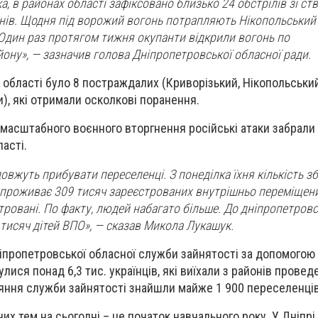
, в районах області зафіксовано близько 24 обстрілів зі ст
аганів. Щодня під ворожий вогонь потрапляють Нікопольський
Один раз протягом тижня окупанти відкрили вогонь по
ону», — зазначив голова Дніпропетровської обласної ради.
 області було 8 постраждалих (Криворізький, Нікопольський
), які отримали осколкові поранення.
омасштабного воєнного вторгнення російські атаки забрали
асті.
овжуть прибувати переселенці. З понеділка їхня кількість з
і проживає 309 тисяч зареєстрованих внутрішньо переміщених
стровані. По факту, людей набагато більше. До дніпропетров
 тисяч дітей ВПО», — сказав Микола Лукашук.
іпропетровської обласної служби зайнятості за допомогою 
ися понад 6,3 тис. українців, які виїхали з районів прове
ияння служби зайнятості знайшли майже 1 900 переселенців
их тем на сьогодні – це початок навчального року. У Дніпрі