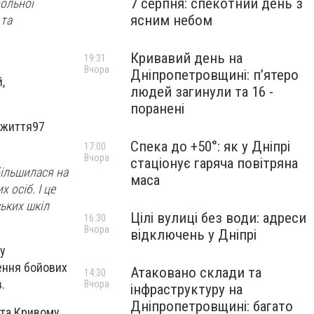
7 серпня: спекотний день з
вольної
ясним небом
 та
Кривавий день на
19:31
Вчора
Дніпропетровщині: п’ятеро
,
людей загинули та 16 -
поранені
 життя97
Спека до +50°: як у Дніпрі
17:00
Вчора
стаціонує гаряча повітряна
більшилася на
маса
 осіб. І це
ських шкіл
Цілі вулиці без води: адреси
16:30
Вчора
відключень у Дніпрі
у
дення бойових
Атаковано склади та
14:30
.
Вчора
інфраструктуру на
Дніпропетровщині: багато
 та Кривому