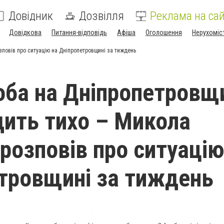
Довідник
Дозвілля
Реклама на сай
Довідкова
Питання-відповідь
Афіша
Оголошення
Нерухоміс
повів про ситуацію на Дніпропетровщині за тиждень
ба на Дніпропетровщ
дить тихо – Микола
розповів про ситуацію
тровщині за тиждень