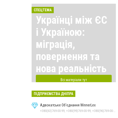
СПЕЦТЕМА
Українці між ЄС
і Україною:
міграція,
повернення та
нова реальність
Всі матеріали тут
ПІДПРИЄМСТВА ДНІПРА
Адвокатське Об'єднання WinnerLex
+380(63)769-00-99, +380(99)769-00-99, +380(96)769-00-99, +380(56)769-00-99