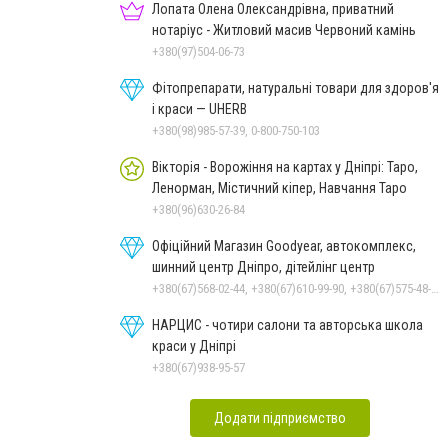
Лопата Олена Олександрівна, приватний
нотаріус - Житловий масив Червоний камінь
+380(97)504-06-73
Фітопрепарати, натуральні товари для здоров'я
і краси — UHERB
+380(98)985-57-39, 0-800-750-103
Вікторія - Ворожіння на картах у Дніпрі: Таро,
Ленорман, Містичний кіпер, Навчання Таро
+380(96)630-26-84
Офіційний Магазин Goodyear, автокомплекс,
шинний центр Дніпро, дітейлінг центр
+380(67)568-02-44, +380(67)610-99-90, +380(67)575-48-22
НАРЦИС - чотири салони та авторська школа
краси у Дніпрі
+380(67)938-95-57
Додати підприємство