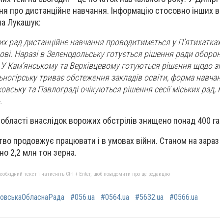
ня про дистанційне навчання. Інформацію стосовно інших в
ла Лукашук:
ких рад дистанційне навчання проводитиметься у П’ятихатках
ві. Наразі в Зеленодольську готується рішення ради оборон
 У Кам’янському та Верхівцевому готуються рішення щодо з
ьногірську триває обстеження закладів освіти, форма навча
овську та Павлограді очікуються рішення сесії міських рад,
.
 області внаслідок ворожих обстрілів знищено понад 400 га 
тво продовжує працювати і в умовах війни. Станом на зараз
о 2,2 млн тон зерна.
бхідний текст і натисніть Ctrl + Enter, щоб повідомити про це редакцію
ровськаОбласнаРада
#056.ua
#0564.ua
#5632.ua
#0566.ua