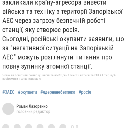
закликали країну-агресора вивести
війська та техніку з території Запорізької
АЕС через загрозу безпечній роботі
станції, яку створює росія.
Сьогодні, російські окупанти заявили, що
за "негативної ситуації на Запорізькій
АЕС" можуть розглянути питання про
повну зупинку атомної станції.
Якщо ви помітили помилку, виділіть необхідний текст і натисніть Ctrl + Enter, щоб
повідомити про це редакцію
#ЗАЕС
#окупанти
#ядернанебезпека
#росія
Роман Лазоренко
головний редактор
0,0