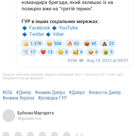
Якщо ви помітили помилку, виділіть необхідний текст і натисніть Ctrl + Enter, щоб
повідомити про це редакцію
#056
#Днепр
#новини Дніпро
#Дніпро
#новости Днепр
#новини Україна
#розвідка ГУР
Бубнова Маргарита
Журналістка
0,0