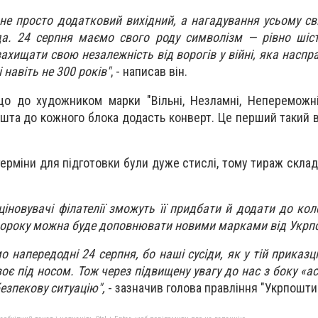
не просто додатковий вихідний, а нагадування усьому сві
а. 24 серпня маємо свого роду символізм — рівно шіст
ахищати свою незалежність від ворогів у війні, яка наспр
 і навіть не 300 років"
, - написав він.
що до художником марки "Вільні, Незламні, Непереможн
ошта до кожного блока додасть конверт. Це перший такий в
терміни для підготовки були дуже стислі, тому тираж скла
ціновувачі філателії зможуть її придбати й додати до кол
щороку можна буде доповнювати новими марками від Укрп
о напередодні 24 серпня, бо наші сусіди, як у тій приказц
своє під носом. Тож через підвищену увагу до нас з боку «
езпекову ситуацію",
- зазначив голова правління "Укрпошти