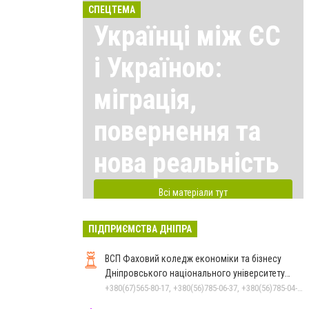
СПЕЦТЕМА
Українці між ЄС
і Україною:
міграція,
повернення та
нова реальність
Всі матеріали тут
ПІДПРИЄМСТВА ДНІПРА
ВСП Фаховий коледж економіки та бізнесу
Дніпровського національного університету
імені Олеся Гончара
+380(67)565-80-17, +380(56)785-06-37, +380(56)785-04-97