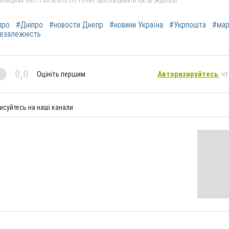
бхідний текст і натисніть Ctrl + Enter, щоб повідомити про це редакцію
про
#Дніпро
#новости Днепр
#новини Україна
#Укрпошта
#мар
езалежність
0,0
Оцініть першим
Авторизируйтесь
, ч
исуйтесь на наші канали