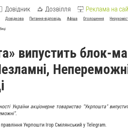
Довідник
Дозвілля
Реклама на сай
Довідкова
Питання-відповідь
Афіша
Оголошення
Нерухоміс
биці
а» випустить блок-ма
 Незламні, Непереможні
і
жності України акціонерне товариство "Укрпошта" випусти
еможні".
 правління Укрпошти Ігор Смілянський у Telegram.