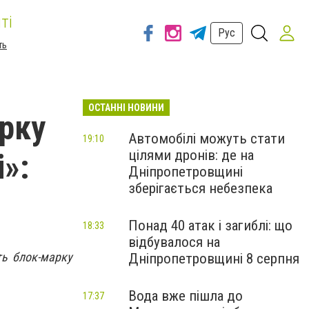
ті
Рус
ть
ОСТАННІ НОВИНИ
рку
Автомобілі можуть стати
19:10
цілями дронів: де на
»:
Дніпропетровщині
зберігається небезпека
Понад 40 атак і загиблі: що
18:33
відбувалося на
ть блок-марку
Дніпропетровщині 8 серпня
Вода вже пішла до
17:37