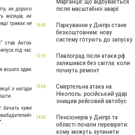
Марганця: що відбувається
після масштабної аварії
ту, як дорого
ь місяців, як
авді триває не
Паркування у Дніпрі стане
16:00
безкоштовним: нову
систему готують до запуску
і" став Антон
ипуск під час
Павлоград після атаки рф
15:15
залишився без світла: коли
де всього один
почнуть ремонт
Смертельна атака на
15:04
екції з нагоди
Нікополь: російський удар
ошти.
знищив рейсовий автобус
і: бачать чуже
асвабадителей»
Пенсіонерів у Дніпрі та
14:55
".
області почали перевіряти:
кому можуть зупинити