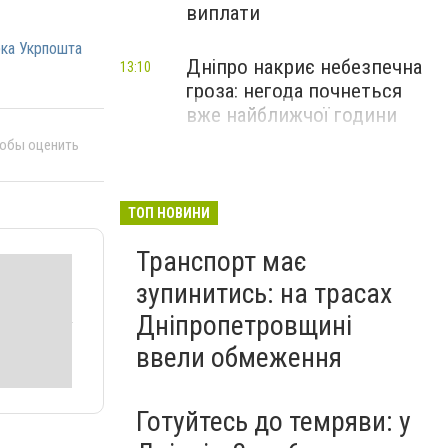
виплати
ка Укрпошта
Дніпро накриє небезпечна
13:10
гроза: негода почнеться
вже найближчої години
тобы оценить
ТОП НОВИНИ
Транспорт має
зупинитись: на трасах
Дніпропетровщині
ввели обмеження
Готуйтесь до темряви: у