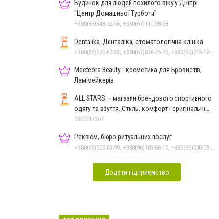
Будинок для людей похилого віку у Дніпрі
"Центр Домашньої Турботи"
+380(99)348-72-56, +380(67)115-98-68
Dentalika. Денталіка, стоматологічна клініка
+380(56)770-67-23, +380(67)876-75-75, +380(50)745-12-45, +380(73)730-17-17
Meeteora Beauty - косметика для Бровистів,
Ламімейкерів
ALL STARS — магазин брендового спортивного
одягу та взуття. Стиль, комфорт і оригінальні
моделі
0800217367
Реквієм, бюро ритуальних послуг
+380(95)000-03-99, +380(96)103-66-15, +380(96)000-03-99
Додати підприємство