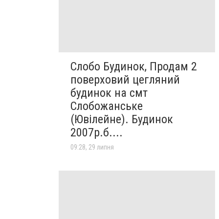
Слобо Будинок, Продам 2
поверховий цегляний
будинок на смт
Слобожанське
(Ювілейне). Будинок
2007р.б....
09:28, 29 липня