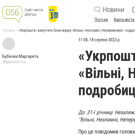
Новини
Погода
Карта міста
Головна
«Укрпошта» випустить блок-марку «Вільні, Незламні, Непереможні»: подро
11:00, 18 серпня 2022 р.
«Укрпошт
Бубнова Маргарита
Журналістка
«Вільні,
подробиц
До 31-ї річниці Незале
"Вільні, Незламні, Непер
Про це повідомив голова