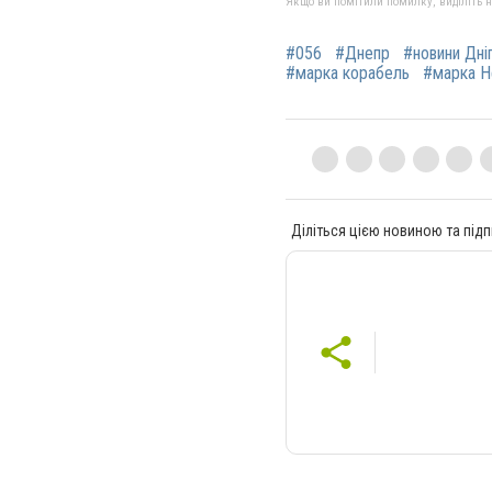
Якщо ви помітили помилку, виділіть нео
#056
#Днепр
#новини Дні
#марка корабель
#марка Н
Діліться цією новиною та підп