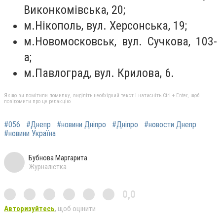
Виконкомівська, 20;
м.Нікополь, вул. Херсонська, 19;
м.Новомосковськ, вул. Сучкова, 103-
а;
м.Павлоград, вул. Крилова, 6.
Якщо ви помітили помилку, виділіть необхідний текст і натисніть Ctrl + Enter, щоб
повідомити про це редакцію
#056
#Днепр
#новини Дніпро
#Дніпро
#новости Днепр
#новини Україна
Бубнова Маргарита
Журналістка
0,0
Авторизуйтесь
, щоб оцінити