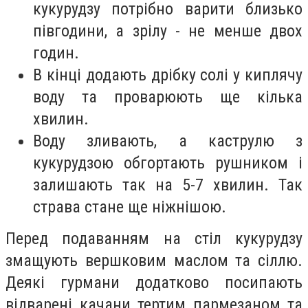
кукурудзу потрібно варити близько
півгодини, а зрілу - не менше двох
годин.
В кінці додають дрібку солі у киплячу
воду та проварюють ще кілька
хвилин.
Воду зливають, а каструлю з
кукурудзою обгортають рушником і
залишають так на 5-7 хвилин. Так
страва стане ще ніжнішою.
Перед подаванням на стіл кукурудзу
змащують вершковим маслом та сіллю.
Деякі гурмани додатково посипають
відварені качани тертим пармезаном та