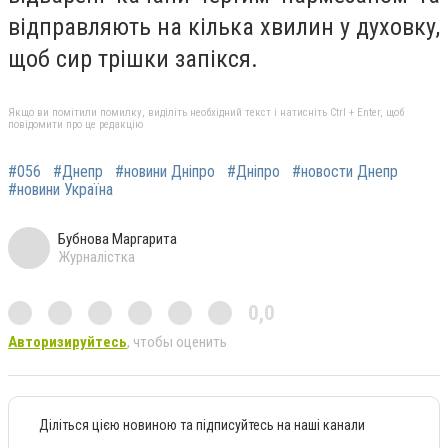
відправляють на кілька хвилин у духовку,
щоб сир трішки запікся.
Якщо ви помітили помилку, виділіть необхідний текст і натисніть Ctrl + Enter, щоб
повідомити про це редакцію
#056
#Днепр
#новини Дніпро
#Дніпро
#новости Днепр
#новини Україна
Бубнова Маргарита
Журналістка
0,0
Авторизируйтесь
, чтобы оценить
Діліться цією новиною та підписуйтесь на наші канали