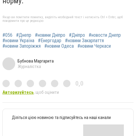
норму.
Якщо ви помітили помилку, виділіть необхідний текст і натисніть Ctrl + Enter, щоб
повідомити про це редакцію
#056
#Днепр
#новини Дніпро
#Дніпро
#новости Днепр
#новини Україна
#Енергодар
#новини Закарпаття
#новини Запоріжжя
#новини Одеса
#новини Черкаси
Бубнова Маргарита
Журналістка
0,0
Авторизуйтесь
, щоб оцінити
Діліться цією новиною та підписуйтесь на наші канали