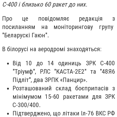
С-400 і близько 60 ракет до них.
Про це повідомляє редакція з
посиланням на моніторингову групу
"Беларускі Гаюн".
В білорусі на аеродромі знаходяться:
Від 10 до 14 одиниць ЗРК С-400
"Тріумф", РЛС "КАСТА-2Е2" та "48Я6
Підліт", два ЗРПК «Панцир».
Розташований склад боєприпасів з
мінімумом 15-60 ракетами для ЗРК
С-300/400.
Підтверджено, що літаки Іл-76 ВКС РФ