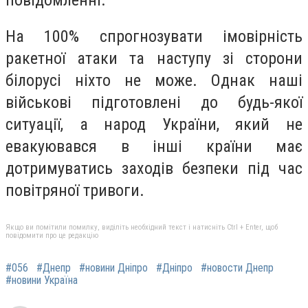
На 100% спрогнозувати імовірність
ракетної атаки та наступу зі сторони
білорусі ніхто не може. Однак наші
військові підготовлені до будь-якої
ситуації, а народ України, який не
евакуювався в інші країни має
дотримуватись заходів безпеки під час
повітряної тривоги.
Якщо ви помітили помилку, виділіть необхідний текст і натисніть Ctrl + Enter, щоб
повідомити про це редакцію
#056
#Днепр
#новини Дніпро
#Дніпро
#новости Днепр
#новини Україна