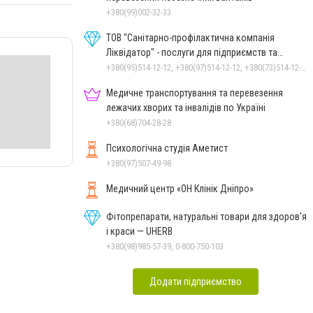
+380(99)002-32-33
ТОВ "Санітарно-профілактична компанія
Ліквідатор" - послуги для підприємств та
населення
+380(95)514-12-12, +380(97)514-12-12, +380(73)514-12-12
Медичне транспортування та перевезення
лежачих хворих та інвалідів по Україні
+380(68)704-28-28
Психологічна студія Аметист
+380(97)507-49-98
Медичний центр «ОН Клінік Дніпро»
Фітопрепарати, натуральні товари для здоров'я
і краси — UHERB
+380(98)985-57-39, 0-800-750-103
Додати підприємство