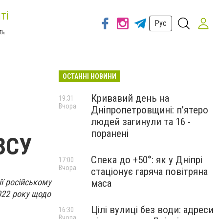
ті
Рус
ть
ОСТАННІ НОВИНИ
Кривавий день на
19:31
Вчора
Дніпропетровщині: п’ятеро
людей загинули та 16 -
поранені
ЗСУ
Спека до +50°: як у Дніпрі
17:00
Вчора
стаціонує гаряча повітряна
ї російському
маса
022 року щодо
Цілі вулиці без води: адреси
16:30
Вчора