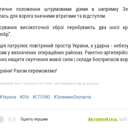
ктичне положення штурмовими діями в напрямку Зе
ась для ворога значними втратами та відступом.
сування високоточної зброї перебувають два носії кр
лібр”.
ія патрулює повітряний простір України, а ударна - небез
кам у визначених операційних районах. Ракетно-артилерійс
но нищити скупчення живої сили і склади боєприпасів вор
країни! Разом переможемо!
бхідний текст і натисніть Ctrl + Enter, щоб повідомити про це редакцію
#Україна
#056
#СТОЇМО
#ЗупинимоОкупантів
0,0
Оцініть першим
Авторизуйтесь
, щоб