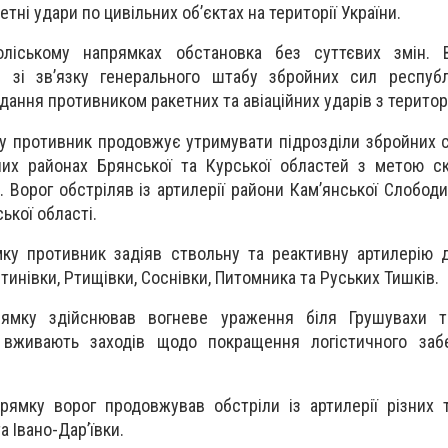
етні удари по цивільних об’єктах на території України.
ліському напрямках обстановка без суттєвих змін. В
 зі зв’язку генерального штабу збройних сил республі
дання противником ракетних та авіаційних ударів з території
у противник продовжує утримувати підрозділи збройних с
них районах Брянської та Курської областей з метою с
. Ворог обстріляв із артилерії райони Кам’янської Слободи
ької області.
ку противник задіяв ствольну та реактивну артилерію 
тинівки, Ртищівки, Соснівки, Питомника та Руських Тишків.
ямку здійснював вогневе ураження біля Грушувахи та
 вживають заходів щодо покращення логістичного заб
ямку ворог продовжував обстріли із артилерії різних 
а Івано-Дарʼївки.