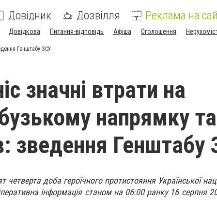
Довідник
Дозвілля
Реклама на сай
Довідкова
Питання-відповідь
Афіша
Оголошення
Нерухоміс
ведення Генштабу ЗСУ
іс значні втрати на
бузькому напрямку та
в: зведення Генштабу 
т четверта доба героїчного протистояння Української наці
перативна інформація станом на 06:00 ранку 16 серпня 2
.