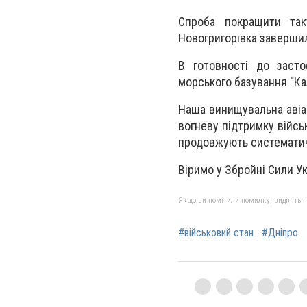
Спроба покращити та
Новогригорівка завершил
В готовності до засто
морського базування “Ка
Наша винищувальна авіац
вогневу підтримку війсь
продовжують систематич
Віримо у Збройні Сили У
Якщо ви помітили помилку, виділіть нео
#військовий стан
#Дніпро