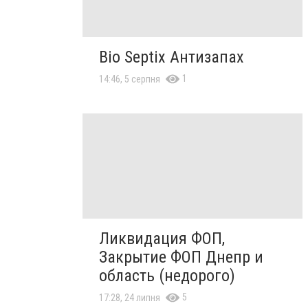
Bio Septix Антизапах
1
14:46, 5 серпня
Ликвидация ФОП,
Закрытие ФОП Днепр и
область (недорого)
5
17:28, 24 липня