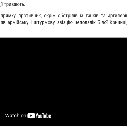
ії тривають.
рямку противник, окрім обстрілів із танків та артилерії
іяв армійську і штурмову авіацію неподалік Білої Криниці