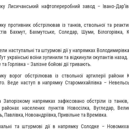
у Лисичанський нафтопереробний завод – Івано-Дарʼївк
у противник обстрілював із танків, ствольної та реактив
ів Бахмут, Бахмутське, Соледар, Шуми, Білогорівка, К
ели наступальні та штурмові дії у напрямках Володимирівк
Тут українські воїни зупинили та відкинули окупантів назад
та Горлівка – Залізне бойові дії тривають.
ку ворог обстрілював із ствольної артилерії райони К
го. Веде наступ в напрямку Старомихайлівка – Невельськ
 Запорізкому напрямках зафіксовано обстріли із танків,
 районах населених пунктів Новосілка, Вугледар, Вели
, Павлівка, Новоандріївка, Привільне та Времівка.
пальні та штурмові дії в напрямку Солодке – Новомиха