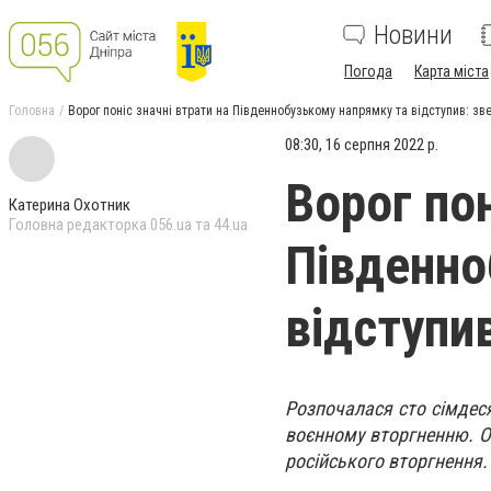
Новини
Погода
Карта міста
Головна
Ворог поніс значні втрати на Південнобузькому напрямку та відступив: з
08:30, 16 серпня 2022 р.
Ворог пон
Катерина Охотник
Головна редакторка 056.ua та 44.ua
Південно
відступи
Розпочалася сто сімдеся
воєнному вторгненню. О
російського вторгнення