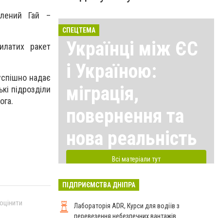
лений Гай –
СПЕЦТЕМА
Українці між ЄС
илатих ракет
і Україною:
успішно надає
міграція,
ькі підрозділи
ога.
повернення та
нова реальність
Всі матеріали тут
ПІДПРИЄМСТВА ДНІПРА
 оцінити
Лабораторія ADR, Курси для водіїв з
перевезення небезпечних вантажів