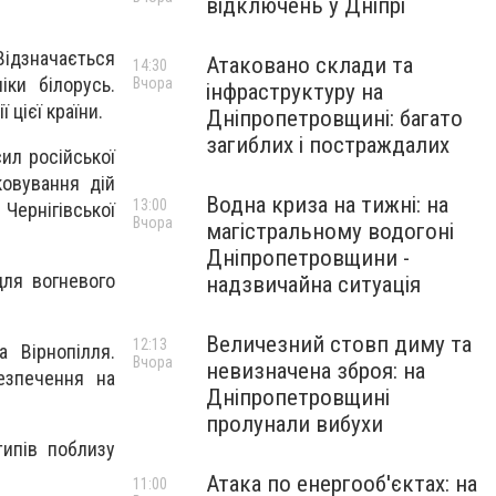
відключень у Дніпрі
ідзначається
Атаковано склади та
14:30
ки білорусь.
Вчора
інфраструктуру на
 цієї країни.
Дніпропетровщині: багато
загиблих і постраждалих
ил російської
ковування дій
Водна криза на тижні: на
13:00
 Чернігівської
Вчора
магістральному водогоні
Дніпропетровщини -
для вогневого
надзвичайна ситуація
Величезний стовп диму та
12:13
 Вірнопілля.
Вчора
невизначена зброя: на
езпечення на
Дніпропетровщині
пролунали вибухи
типів поблизу
Атака по енергооб'єктах: на
11:00