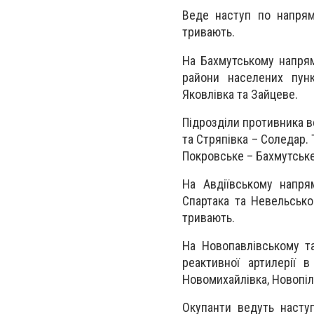
Веде наступ по напрямк
тривають.
На Бахмутському напрямк
райони населених пункт
Яковлівка та Зайцеве.
Підрозділи противника в
та Стряпівка – Соледар. 
Покровське – Бахмутське 
На Авдіївському напрям
Спартака та Невельсько
тривають.
На Новопавлівському та
реактивної артилерії в
Новомихайлівка, Новопіль
Окупанти ведуть насту