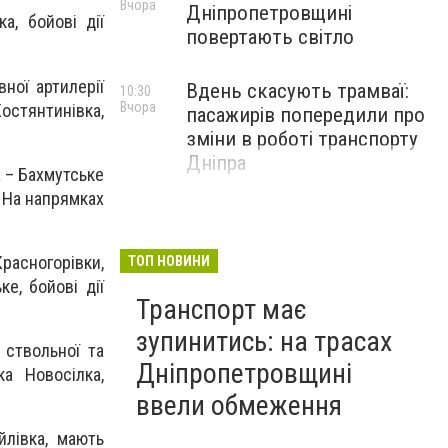
Вчора
Дніпропетровщині
а, бойові дії
повертають світло
ної артилерії
Вдень скасують трамваї:
10:30
Вчора
остянтинівка,
пасажирів попередили про
зміни в роботі транспорту
Дніпра
а – Бахмутське
. На напрямках
расногорівки,
ТОП НОВИНИ
е, бойові дії
Транспорт має
зупинитись: на трасах
 ствольної та
Дніпропетровщині
ка Новосілка,
ввели обмеження
йлівка, мають