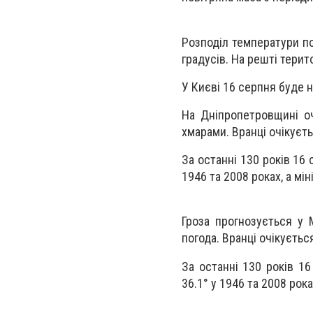
Розподіл температури по
градусів. На решті терит
У Києві 16 серпня буде н
На Дніпропетровщині оч
хмарами. Вранці очікуєть
За останні 130 років 16
1946 та 2008 роках, а мін
Гроза прогнозується у 
погода. Вранці очікуєтьс
За останні 130 років 1
36.1° у 1946 та 2008 рока