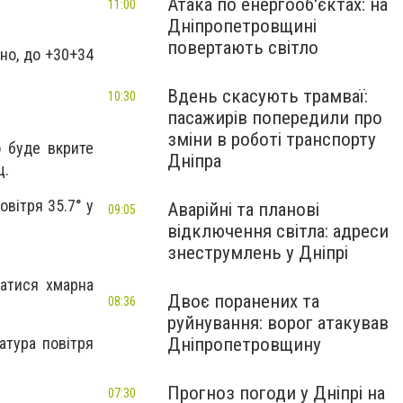
Атака по енергооб'єктах: на
11:00
Дніпропетровщині
повертають світло
тно, до +30+34
Вдень скасують трамваї:
10:30
пасажирів попередили про
зміни в роботі транспорту
о буде вкрите
Дніпра
щ.
овітря 35.7° у
Аварійні та планові
09:05
відключення світла: адреси
знеструмлень у Дніпрі
матися хмарна
Двоє поранених та
08:36
руйнування: ворог атакував
атура повітря
Дніпропетровщину
Прогноз погоди у Дніпрі на
07:30