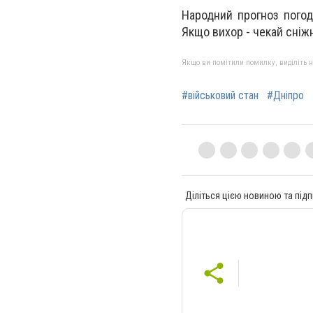
Народний прогноз погод
Якщо вихор - чекай сніжн
Якщо ви помітили помилку, виділіть нео
#військовий стан
#Дніпро
Діліться цією новиною та підп