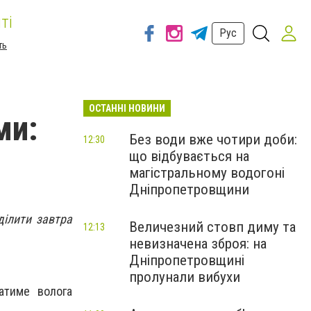
ті
Рус
ть
ОСТАННІ НОВИНИ
ми:
Без води вже чотири доби:
12:30
що відбувається на
магістральному водогоні
Дніпропетровщини
ділити завтра
Величезний стовп диму та
12:13
невизначена зброя: на
Дніпропетровщині
пролунали вибухи
атиме волога