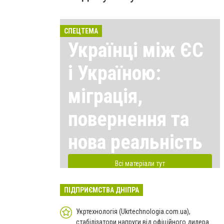
СПЕЦТЕМА
Українці між ЄС
і Україною:
міграція,
повернення та
нова реальність
Всі матеріали тут
ПІДПРИЄМСТВА ДНІПРА
Укртехнологія (Ukrtechnologia.com.ua),
стабілізатори напруги від офіційного дилера