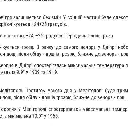
вітря залишається без змін. У східній частині буде спеко
орії очікується +24+28 градусів.
е спекотно, +24, +25 градусів. Періодично дощ, гроза.
ікується гроза. З ранку до самого вечора у Дніпрі неб
ся дощ, після обіду - дощ із грозою, ближче до вечора - до
 серпня в Дніпрі спостерігалась максимальна температура п
імальна 9.9° у 1909 та 1919.
Мелітополі. Протягом усього дня у Мелітополі буде три
я дощ, після обіду - дощ із грозою, ближче до вечора - дощ.
6 серпня у Мелітополі спостерігалась максимальна темпер
х, а мінімальна 10.0° у 1965.