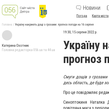
Новини
Погода
Карта міста
Головна
Україну накриють дощі з грозами: прогноз погоди на 16 серпня
19:30, 15 серпня 2022 р.
Україну 
Катерина Охотник
Головна редакторка 056.ua та 44.ua
прогноз 
Смуги дощів з грозами 
десь область, де буде з
Про це повідомляє редак
Синоптокиня Наталка Д
повітряна маса з періо