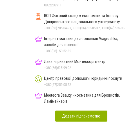
0982203911
ВСП Фаховий коледж економіки та бізнесу
Дніпровського національного університету
імені Олеся Гончара
+380(56)785-04-97, +380(56)785-06-37, +380(67)565-80-17
Інтернет-магазин для чоловіків Viagrushka,
засоби для потенції
+380(98)159-52-39
Лава - приватний Монтессорі центр
+380(66)635-99-02
Центр правової допомоги, юридичні послуги
+380(67)259-05-22
Meeteora Beauty - косметика для Бровистів,
Ламімейкерів
Додати підприємство