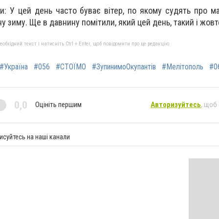
и: У цей день часто буває вітер, по якому судять про м
у зиму. Ще в давнину помітили, який цей день, такий і жовт
бхідний текст і натисніть Ctrl + Enter, щоб повідомити про це редакцію
#Україна
#056
#СТОЇМО
#ЗупинимоОкупантів
#Мелітополь
#0
0,0
Оцініть першим
Авторизуйтесь
, щоб
исуйтесь на наші канали