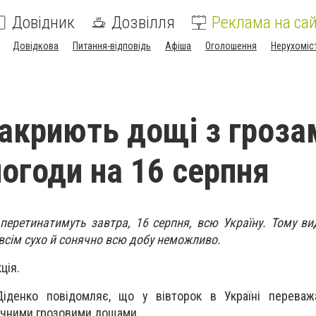
Довідник
Дозвілля
Реклама на сай
Довідкова
Питання-відповідь
Афіша
Оголошення
Нерухоміс
накриють дощі з гроза
погоди на 16 серпня
перетинатимуть завтра, 16 серпня, всю Україну. Тому ви
овсім сухо й сонячно всю добу неможливо.
ція.
іденко повідомляє, що у вівторок в Україні переваж
дичними грозовими дощами.