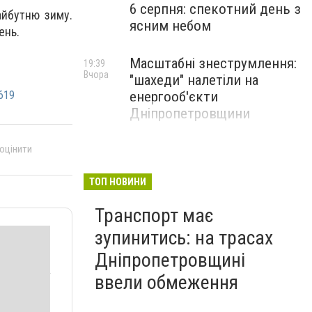
6 серпня: спекотний день з
айбутню зиму.
ясним небом
ень.
Масштабні знеструмлення:
19:39
Вчора
"шахеди" налетіли на
619
енергооб'єкти
Дніпропетровщини
 оцінити
ТОП НОВИНИ
Транспорт має
зупинитись: на трасах
Дніпропетровщині
ввели обмеження