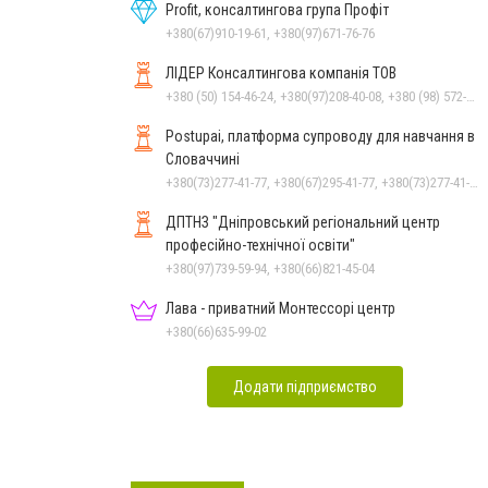
Profit, консалтингова група Профіт
+380(67)910-19-61, +380(97)671-76-76
ЛІДЕР Консалтингова компанія ТОВ
+380 (50) 154-46-24, +380(97)208-40-08, +380 (98) 572-24-00, +380 (56) 373-40-02
Postupai, платформа супроводу для навчання в
Словаччині
+380(73)277-41-77, +380(67)295-41-77, +380(73)277-41-77
ДПТНЗ "Дніпровський регіональний центр
професійно-технічної освіти"
+380(97)739-59-94, +380(66)821-45-04
Лава - приватний Монтессорі центр
+380(66)635-99-02
Додати підприємство