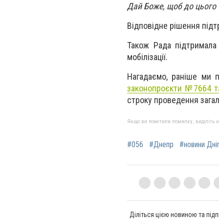
Дай Боже, щоб до цього 
Відповідне рішення підт
Також Рада підтримала
мобілізації.
Нагадаємо, раніше ми 
законопроєкти №7664 т
строку проведення загальн
Якщо ви помітили помилку, виділіть нео
#056
#Днепр
#новини Дні
Діліться цією новиною та підп