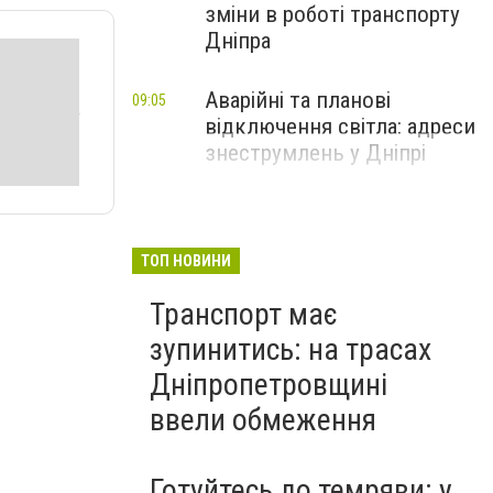
зміни в роботі транспорту
Дніпра
Аварійні та планові
09:05
відключення світла: адреси
знеструмлень у Дніпрі
ТОП НОВИНИ
Транспорт має
зупинитись: на трасах
Дніпропетровщині
ввели обмеження
Готуйтесь до темряви: у