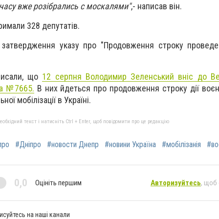
часу вже розібрались с москалями"
,- написав він.
римали 328 депутатів.
 затвердження указу про "Продовження строку проведен
писали, що
12 серпня Володимир Зеленський вніс до Ве
а №7665.
В них йдеться про продовження строку дії воєн
ої мобілізації в Україні.
бхідний текст і натисніть Ctrl + Enter, щоб повідомити про це редакцію
про
#Дніпро
#новости Днепр
#новини Україна
#мобілізанія
#во
0,0
Оцініть першим
Авторизуйтесь
, щоб
исуйтесь на наші канали