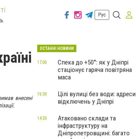
ті
Рус
ть
ОСТАННІ НОВИНИ
раїні
Спека до +50°: як у Дніпрі
17:00
стаціонує гаряча повітряна
маса
Цілі вулиці без води: адреси
16:30
римав внесені
відключень у Дніпрі
зації.
Атаковано склади та
14:30
інфраструктуру на
Дніпропетровщині: багато