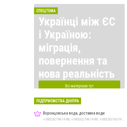
СПЕЦТЕМА
Українці між ЄС
і Україною:
міграція,
повернення та
нова реальність
Всі матеріали тут
ПІДПРИЄМСТВА ДНІПРА
Воронцовська вода, доставка води
+380(56)798-14-88, +380(63)798-14-88, +380(50)760-39-90, +380(98)555-69-44