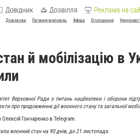
Довідник
Дозвілля
Реклама на сай
Довідкова
Питання-відповідь
Афіша
Оголошення
Нерухоміс
тан й мобілізацію в Ук
или
мітет Верховної Ради з питань нацбезпеки і оборони підт
ти про продовження дії воєнного стану та загальної мобілі
 Олексій Гончаренко в Telegram.
ла воєнний стан на 90 днів, до 21 листопада.