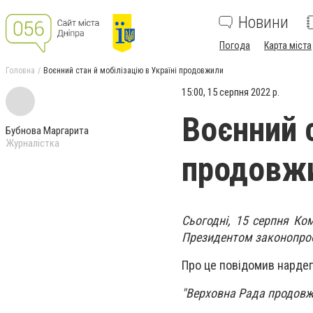
Новини
Погода
Карта міста
Головна
Воєнний стан й мобілізацію в Україні продовжили
15:00, 15 серпня 2022 р.
Воєнний с
Бубнова Маргарита
Журналістка
продовж
Сьогодні, 15 серпня Ко
Президентом законопроєк
Про це повідомив нардеп
"Верховна Рада продовжи