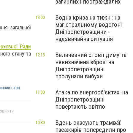
загиблих і постраждалих
Водна криза на тижні: на
13:00
магістральному водогоні
ня загальної
Дніпропетровщини -
надзвичайна ситуація
рховної Ради
ного стану та
Величезний стовп диму та
12:13
невизначена зброя: на
Дніпропетровщині
пролунали вибухи
єнний стан
Атака по енергооб'єктах: на
11:00
Дніпропетровщині
повертають світло
 оцінити
Вдень скасують трамваї:
10:30
пасажирів попередили про