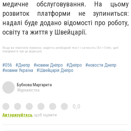
медичне обслуговування. На цьому
розвиток платформи не зупиниться:
надалі буде додано відомості про роботу,
освіту та життя у Швейцарії.
Якщо ви помітили помилку, виділіть необхідний текст і натисніть Ctrl + Enter, щоб
повідомити про це редакцію
#056
#Днепр
#новини Дніпро
#Дніпро
#новости Днепр
#новини Україна
#Швейцарія Дніпро
Бубнова Маргарита
Журналістка
0,0
Авторизуйтесь
, щоб оцінити