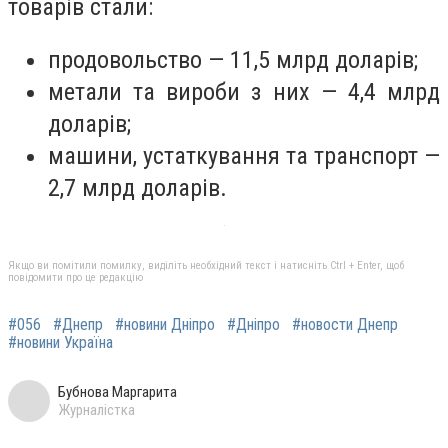
товарів стали:
продовольство — 11,5 млрд доларів;
метали та вироби з них — 4,4 млрд
доларів;
машини, устаткування та транспорт —
2,7 млрд доларів.
Якщо ви помітили помилку, виділіть необхідний текст і натисніть Ctrl + Enter, щоб
повідомити про це редакцію
#056
#Днепр
#новини Дніпро
#Дніпро
#новости Днепр
#новини Україна
Бубнова Маргарита
Журналістка