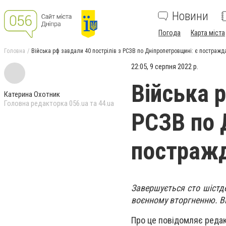
Новини
Погода
Карта міста
Головна
Війська рф завдали 40 пострілів з РСЗВ по Дніпропетровщині: є постражда
22:05, 9 серпня 2022 р.
Війська р
Катерина Охотник
Головна редакторка 056.ua та 44.ua
РСЗВ по 
постражд
Завершується сто шістде
воєнному вторгненню. В
Про це повідомляє редак