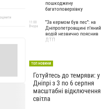
пошкоджену
багатоповерхівку
 оцінити
"За кермом був пес": на
11:00
Вчора
Дніпропетровщині п'яний
водій незвично пояснив
ДТП
ТОП НОВИНИ
Готуйтесь до темряви: у
Дніпрі з 3 по 6 серпня
масштабні відключення
світла