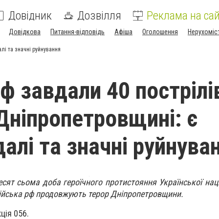
Довідник
Дозвілля
Реклама на сай
Довідкова
Питання-відповідь
Афіша
Оголошення
Нерухоміс
лі та значні руйнування
ф завдали 40 пострілі
Дніпропетровщині: є
алі та значні руйнува
сят сьома доба героїчного протистояння Української наці
ійська рф продовжують терор Дніпропетровщини.
ція 056.