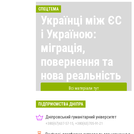
СПЕЦТЕМА
Українці між ЄС
і Україною:
міграція,
повернення та
нова реальність
Всі матеріали тут
ПІДПРИЄМСТВА ДНІПРА
Дніпровський гуманітарний університет
+380(67)637-57-15, +380(63)705-91-21