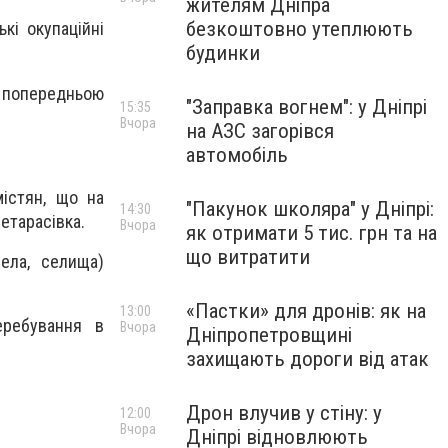
жителям Дніпра
безкоштовно утеплюють
кі окупаційні
будинки
а попередньою
"Заправка вогнем": у Дніпрі
15:35
Вчора
на АЗС загорівся
автомобіль
істян, що на
"Пакунок школяра" у Дніпрі:
14:30
етарасівка.
Вчора
як отримати 5 тис. грн та на
що витратити
ела, селища)
«Пастки» для дронів: як на
13:00
еребування в
Вчора
Дніпропетровщині
захищають дороги від атак
Дрон влучив у стіну: у
12:00
Вчора
Дніпрі відновлюють