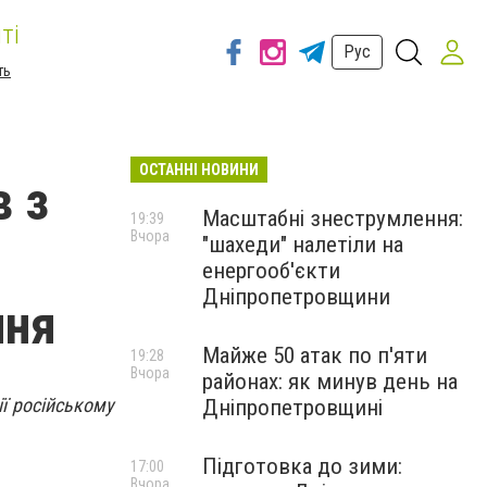
ті
Рус
ть
ОСТАННІ НОВИНИ
в з
Масштабні знеструмлення:
19:39
Вчора
"шахеди" налетіли на
енергооб'єкти
Дніпропетровщини
ння
Майже 50 атак по п'яти
19:28
Вчора
районах: як минув день на
ї російському
Дніпропетровщині
Підготовка до зими:
17:00
Вчора