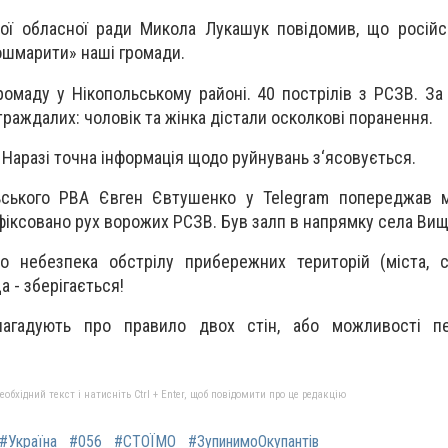
ої обласної ради Микола Лукашук повідомив, що російсь
ошмарити» наші громади.
ромаду у Нікопольському районі. 40 пострілів з РСЗВ. З
траждалих: чоловік та жінка дістали осколкові поранення.
Наразі точна інформація щодо руйнувань з‘ясовується.
ьського РВА Євген Євтушенко у Telegram попереджав м
іксовано рух ворожих РСЗВ. Був залп в напрямку села Вищ
о небезпека обстрілу прибережних територій (міста, с
 - зберігається!
агадують про правило двох стін, або можливості п
бхідний текст і натисніть Ctrl + Enter, щоб повідомити про це редакцію
#Україна
#056
#СТОЇМО
#ЗупинимоОкупантів