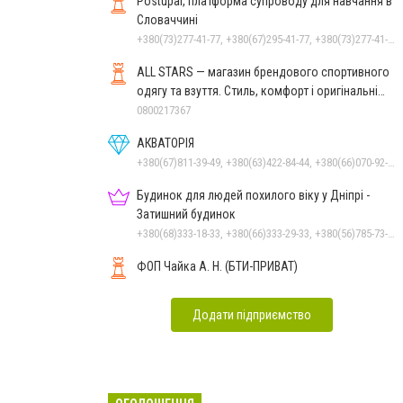
Postupai, платформа супроводу для навчання в
Словаччині
+380(73)277-41-77, +380(67)295-41-77, +380(73)277-41-77
ALL STARS — магазин брендового спортивного
одягу та взуття. Стиль, комфорт і оригінальні
моделі
0800217367
АКВАТОРІЯ
+380(67)811-39-49, +380(63)422-84-44, +380(66)070-92-11
Будинок для людей похилого віку у Дніпрі -
Затишний будинок
+380(68)333-18-33, +380(66)333-29-33, +380(56)785-73-95
ФОП Чайка А. Н. (БТИ-ПРИВАТ)
Додати підприємство