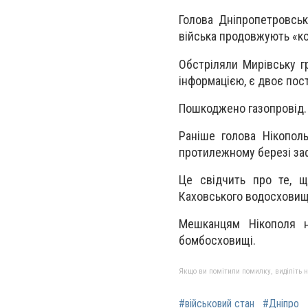
Голова Дніпропетровськ
війська продовжують «к
Обстріляли Мирівську г
інформацією, є двоє пос
Пошкоджено газопровід. 
Раніше голова Нікопол
протилежному березі заф
Це свідчить про те, щ
Каховського водосховища
Мешканцям Нікополя н
бомбосховищі.
Якщо ви помітили помилку, виділіть нео
#військовий стан
#Дніпро