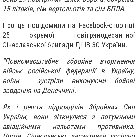
15 літаків, сім вертольотів та сім БПЛА.
Про це повідомили на Facebook-сторінці
25 окремої повітрянодесантної
Січеславської бригади ДШВ ЗС України.
"Повномасштабне збройне вторгнення
військ російської федерації в Україну,
воїни зустріли виконуючи бойові
завдання на Донеччині.
Як і решта підрозділів Збройних Сил
України, вони зіткнулися з потужними
авіаційними нальотами противника.
Проте, Січеславські десантники успішно