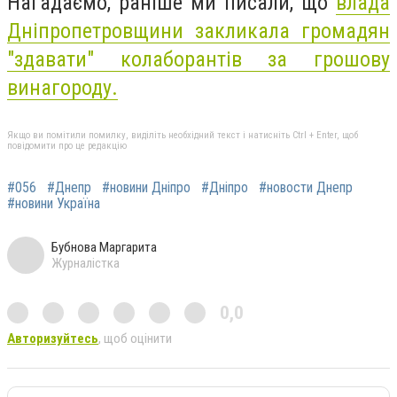
Нагадаємо, раніше ми писали, що
влада
Дніпропетровщини закликала громадян
"здавати" колаборантів за грошову
винагороду.
Якщо ви помітили помилку, виділіть необхідний текст і натисніть Ctrl + Enter, щоб
повідомити про це редакцію
#056
#Днепр
#новини Дніпро
#Дніпро
#новости Днепр
#новини Україна
Бубнова Маргарита
Журналістка
0,0
Авторизуйтесь
, щоб оцінити