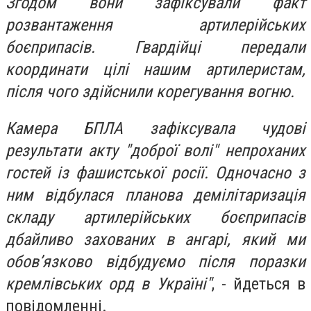
Згодом вони зафіксували факт
розвантаження артилерійських
боєприпасів. Гвардійці передали
координати цілі нашим артилеристам,
після чого здійснили корегування вогню.
Камера БПЛА зафіксувала чудові
результати акту "доброї волі" непроханих
гостей із фашистської росії. Одночасно з
ним відбулася планова демілітаризація
складу артилерійських боєприпасів
дбайливо захованих в ангарі, який ми
обов’язково відбудуємо після поразки
кремлівських орд в Україні"
, - йдеться в
повідомленні.