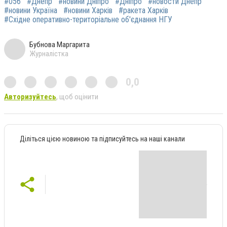
#056
#Днепр
#новини Дніпро
#Дніпро
#новости Днепр
#новини Україна
#новини Харків
#ракета Харків
#Східне оперативно-територіальне об'єднання НГУ
Бубнова Маргарита
Журналістка
0,0
Авторизуйтесь
, щоб оцінити
Діліться цією новиною та підписуйтесь на наші канали