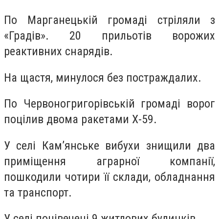
По Марганецькій громаді стріляли з
«Градів». 20 прильотів ворожих
реактивних снарядів.
На щастя, минулося без постраждалих.
По Червоногригорівській громаді ворог
поцілив двома ракетами Х-59.
У селі Кам’янське вибухи знищили два
приміщення аграрної компанії,
пошкодили чотири її склади, обладнання
та транспорт.
У селі понівечені 9 житлових будинків.