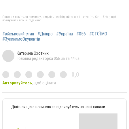
Якщо ви помітили помилку, виділіть необхідний текст і натисніть Ctrl + Enter, щоб
повідомити про це редакцію
#військовий стан
#Дніпро
#Україна
#056
#СТОЇМО
#ЗупинимоОкупантів
Катерина Охотник
Головна редакторка 056.ua та 44.ua
0,0
Авторизуйтесь
, щоб оцінити
Діліться цією новиною та підписуйтесь на наші канали