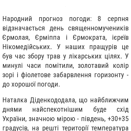
Народний прогноз погоди: 8 серпня
відзначається день священномучеників
Єрмолая, Єрміппа і Єрмократа, ієреїв
Нікомедійських. У наших пращурів це
був час збору трав у лікарських цілях. У
минулі часи помітили, золотавий колір
зорі і фіолетове забарвлення горизонту -
до хорошої погоди.
Наталка Діденкододала, що найближчим
днями найспекотнішим буде схід
України, значною мірою - південь, +30+35
градусів, на решті території температура