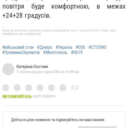
повітря буде комфортною, в межах
+24+28 градусів.
Якщо ви помітили помилку, виділіть необхідний текст і натисніть Ctrl + Enter, щоб
повідомити про це редакцію
#військовий стан
#Дніпро
#Україна
#056
#СТОЇМО
#ЗупинимоОкупантів
#Мелітополь
#0619
Катерина Охотник
Головна редакторка 056.ua та 44.ua
0,0
Авторизуйтесь
, щоб оцінити
Діліться цією новиною та підписуйтесь на наші канали