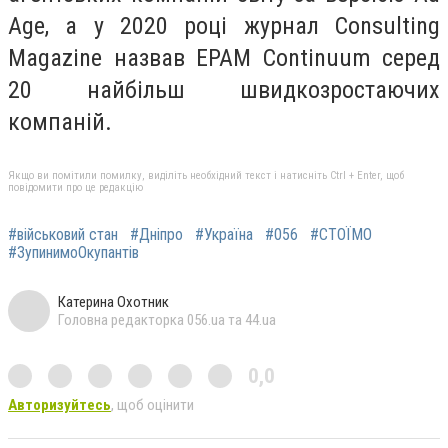
Age, а у 2020 році журнал Consulting
Magazine назвав EPAM Continuum серед
20 найбільш швидкозростаючих
компаній.
Якщо ви помітили помилку, виділіть необхідний текст і натисніть Ctrl + Enter, щоб
повідомити про це редакцію
#військовий стан
#Дніпро
#Україна
#056
#СТОЇМО
#ЗупинимоОкупантів
Катерина Охотник
Головна редакторка 056.ua та 44.ua
0,0
Авторизуйтесь
, щоб оцінити