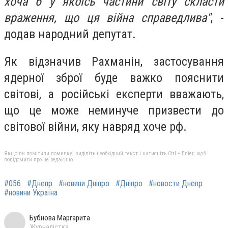
хоча б у якоїсь частини світу скласти
враження, що ця війна справедлива"
, -
додав народний депутат.
Як відзначив Рахманін, застосування
ядерної зброї буде важко пояснити
світові, а російські експерти вважають,
що це може неминуче призвести до
світової війни, яку навряд хоче рф.
Якщо ви помітили помилку, виділіть необхідний текст і натисніть Ctrl + Enter, щоб
повідомити про це редакцію
#056
#Днепр
#новини Дніпро
#Дніпро
#новости Днепр
#новини Україна
Бубнова Маргарита
Журналістка