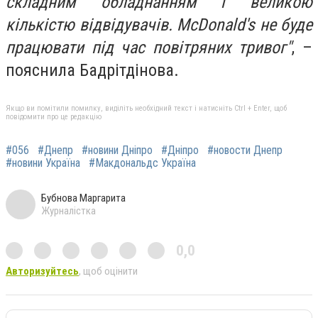
складним обладнанням і великою
кількістю відвідувачів. McDonald's не буде
працювати під час повітряних тривог"
, –
пояснила Бадрітдінова.
Якщо ви помітили помилку, виділіть необхідний текст і натисніть Ctrl + Enter, щоб
повідомити про це редакцію
#056
#Днепр
#новини Дніпро
#Дніпро
#новости Днепр
#новини Україна
#Макдональдс Україна
Бубнова Маргарита
Журналістка
0,0
Авторизуйтесь
, щоб оцінити